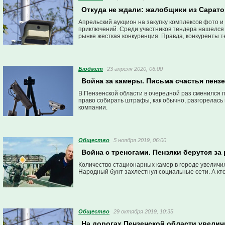
Откуда не ждали: жалобщики из Сарато
Апрельский аукцион на закупку комплексов фото 
приключений. Среди участников тендера нашелся ж
рынке жесткая конкуренция. Правда, конкуренты т
Бюджет
23 апреля 2020, 06:00
Война за камеры. Письма счастья пенз
В Пензенской области в очередной раз сменился 
право собирать штрафы, как обычно, разгорелась
компании.
Общество
5 ноября 2019, 06:00
Война с треногами. Пензяки берутся за
Количество стационарных камер в городе увеличил
Народный бунт захлестнул социальные сети. А кто
Общество
29 октября 2019, 10:35
На дорогах Пензенской области увелич