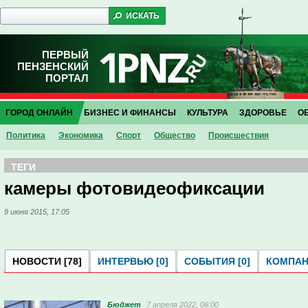
ПЕРВЫЙ
ПЕНЗЕНСКИЙ
ПОРТАЛ
ГОРОД ОНЛАЙН
БИЗНЕС И ФИНАНСЫ
КУЛЬТУРА
ЗДОРОВЬЕ
О
Политика
Экономика
Спорт
Общество
Проиcшествия
ТЕГИ
камеры фотовидеофиксации
9 июня 2015, 17:05
НОВОСТИ [78]
ИНТЕРВЬЮ [0]
СОБЫТИЯ [0]
КОМПАНИ
Бюджет
7 апреля 2022, 06:00