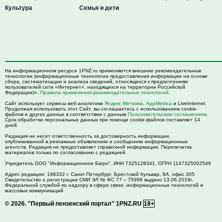
Культура
Семья и дети
На информационном ресурсе 1PNZ.ru применяются внешние рекомендательные
технологии (информационные технологии предоставления информации на основе
сбора, систематизации и анализа сведений, относящихся к предпочтениям
пользователей сети «Интернет», находящихся на территории Российской
Федерации)».
Правила применения рекомендательных технологий
.
Сайт использует сервисы веб-аналитики
Яндекс Метрика
,
AppMetrica
и LiveInternet.
Продолжая использовать этот Сайт, вы соглашаетесь с использованием cookie-
файлов и других данных в соответствии с данным
Пользовательским соглашением
.
Срок обработки персональных данных при помощи cookie-файлов составляет 14
дней.
Редакция не несет ответственность за достоверность информации,
опубликованной в рекламных объявлениях и сообщениях информационных
агентств. Редакция не предоставляет справочной информации. Перепечатка
материалов только по согласованию с редакцией.
Учредитель ООО "Информационное Бюро". ИНН 7325128341, ОГРН 1147325002549
Адрес редакции:
198332
г. Санкт-Петербург,
Брестский бульвар, 8А, офис 305
Свидетельство о регистрации СМИ ЭЛ № ФС 77 – 75998 выдано 13.06.2019г.
Федеральной службой по надзору в сфере связи, информационных технологий и
массовых коммуникаций
© 2026.
"Первый пензенский портал" 1PNZ.RU
18+