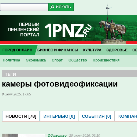
ПЕРВЫЙ
ПЕНЗЕНСКИЙ
ПОРТАЛ
ГОРОД ОНЛАЙН
БИЗНЕС И ФИНАНСЫ
КУЛЬТУРА
ЗДОРОВЬЕ
О
Политика
Экономика
Спорт
Общество
Проиcшествия
ТЕГИ
камеры фотовидеофиксации
9 июня 2015, 17:05
НОВОСТИ [78]
ИНТЕРВЬЮ [0]
СОБЫТИЯ [0]
КОМПАНИ
Общество
20 июня 2016, 08:10