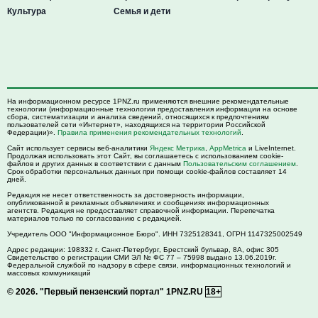
Культура
Семья и дети
На информационном ресурсе 1PNZ.ru применяются внешние рекомендательные
технологии (информационные технологии предоставления информации на основе
сбора, систематизации и анализа сведений, относящихся к предпочтениям
пользователей сети «Интернет», находящихся на территории Российской
Федерации)».
Правила применения рекомендательных технологий
.
Сайт использует сервисы веб-аналитики
Яндекс Метрика
,
AppMetrica
и LiveInternet.
Продолжая использовать этот Сайт, вы соглашаетесь с использованием cookie-
файлов и других данных в соответствии с данным
Пользовательским соглашением
.
Срок обработки персональных данных при помощи cookie-файлов составляет 14
дней.
Редакция не несет ответственность за достоверность информации,
опубликованной в рекламных объявлениях и сообщениях информационных
агентств. Редакция не предоставляет справочной информации. Перепечатка
материалов только по согласованию с редакцией.
Учредитель ООО "Информационное Бюро". ИНН 7325128341, ОГРН 1147325002549
Адрес редакции:
198332
г. Санкт-Петербург,
Брестский бульвар, 8А, офис 305
Свидетельство о регистрации СМИ ЭЛ № ФС 77 – 75998 выдано 13.06.2019г.
Федеральной службой по надзору в сфере связи, информационных технологий и
массовых коммуникаций
© 2026.
"Первый пензенский портал" 1PNZ.RU
18+