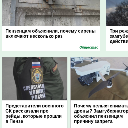
Пензенцам объяснили, почему сирены
Три реж
включают несколько раз
замгубе
действ
Общество
Представители военного
Почему нельзя снимат
СК рассказали про
дроны? Замгубернато
рейды, которые прошли
объяснил пензенцам
в Пензе
причину запрета