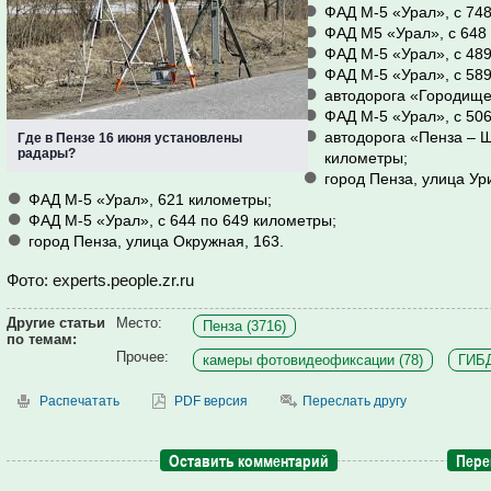
ФАД М-5 «Урал», с 748
ФАД М5 «Урал», с 648
ФАД М-5 «Урал», с 489
ФАД М-5 «Урал», с 589
автодорога «Городище-
ФАД М-5 «Урал», с 506
автодорога «Пенза – Ш
Где в Пензе 16 июня установлены
радары?
километры;
город Пенза, улица Ури
ФАД М-5 «Урал», 621 километры;
ФАД М-5 «Урал», с 644 по 649 километры;
город Пенза, улица Окружная, 163.
Фото:
experts.people.zr.ru
Другие статьи
Место:
Пенза (3716)
по темам:
Прочее:
камеры фотовидеофиксации (78)
ГИБД
Распечатать
PDF версия
Переслать другу
Оставить комментарий
Пере