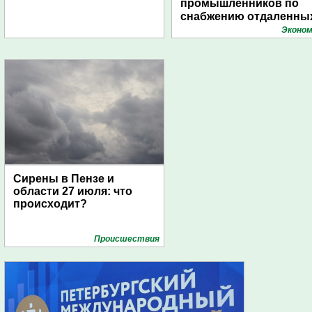
промышленников по
снабжению отдаленны
поселений с помощью
Эконом
дирижаблей
Сирены в Пензе и
области 27 июля: что
происходит?
Проиcшествия