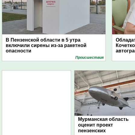
В Пензенской области в 5 утра
Обладат
включили сирены из-за ракетной
Кочетко
опасности
автогр
Проиcшествия
Мурманская область
оценит проект
пензенских