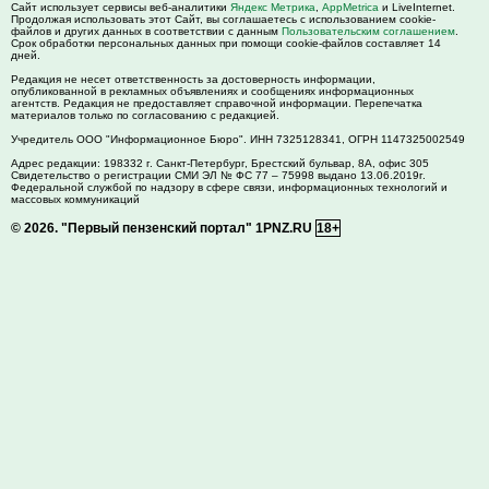
Сайт использует сервисы веб-аналитики
Яндекс Метрика
,
AppMetrica
и LiveInternet.
Продолжая использовать этот Сайт, вы соглашаетесь с использованием cookie-
файлов и других данных в соответствии с данным
Пользовательским соглашением
.
Срок обработки персональных данных при помощи cookie-файлов составляет 14
дней.
Редакция не несет ответственность за достоверность информации,
опубликованной в рекламных объявлениях и сообщениях информационных
агентств. Редакция не предоставляет справочной информации. Перепечатка
материалов только по согласованию с редакцией.
Учредитель ООО "Информационное Бюро". ИНН 7325128341, ОГРН 1147325002549
Адрес редакции:
198332
г. Санкт-Петербург,
Брестский бульвар, 8А, офис 305
Свидетельство о регистрации СМИ ЭЛ № ФС 77 – 75998 выдано 13.06.2019г.
Федеральной службой по надзору в сфере связи, информационных технологий и
массовых коммуникаций
© 2026.
"Первый пензенский портал" 1PNZ.RU
18+