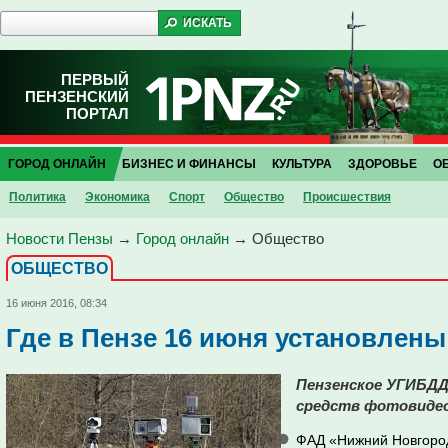
ПЕРВЫЙ
ПЕНЗЕНСКИЙ
ПОРТАЛ
ГОРОД ОНЛАЙН
БИЗНЕС И ФИНАНСЫ
КУЛЬТУРА
ЗДОРОВЬЕ
О
Политика
Экономика
Спорт
Общество
Проиcшествия
Новости Пензы
→
Город онлайн
→
Общество
ОБЩЕСТВО
16 июня 2016, 08:34
Где в Пензе 16 июня установлен
Пензенское УГИБДД
средств фотовидео
ФАД «Нижний Новгород 