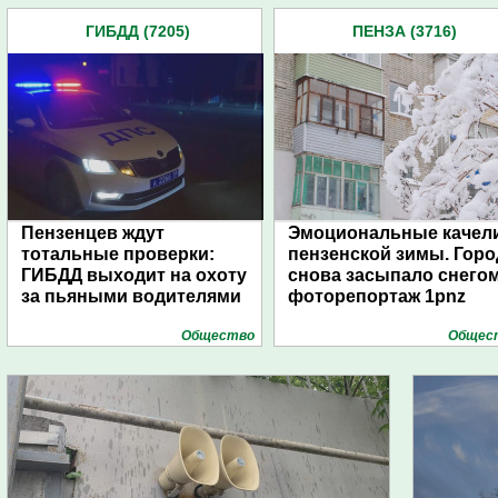
ГИБДД (7205)
ПЕНЗА (3716)
Пензенцев ждут
Эмоциональные качел
тотальные проверки:
пензенской зимы. Горо
ГИБДД выходит на охоту
снова засыпало снегом
за пьяными водителями
фоторепортаж 1pnz
Общество
Общес