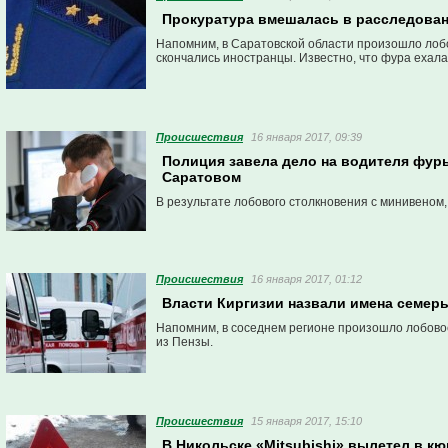
Прокуратура вмешалась в расследован
Напомним, в Саратовской области произошло лобо
скончались иностранцы. Известно, что фура ехала
Проиcшествия
16 января 2017, 09:39
Полиция завела дело на водителя фуры
Саратовом
В результате лобового столкновения с минивеном,
Проиcшествия
16 января 2017, 01:12
Власти Киргизии назвали имена семер
Напомним, в соседнем регионе произошло лобовое
из Пензы.
Проиcшествия
15 января 2017, 15:10
В Никольске «Mitsubishi» вылетел в к