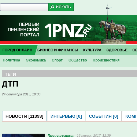
ПЕРВЫЙ
ПЕНЗЕНСКИЙ
ПОРТАЛ
ГОРОД ОНЛАЙН
БИЗНЕС И ФИНАНСЫ
КУЛЬТУРА
ЗДОРОВЬЕ
О
Политика
Экономика
Спорт
Общество
Проиcшествия
ТЕГИ
ДТП
24 сентября 2013, 10:30
НОВОСТИ [11393]
ИНТЕРВЬЮ [0]
СОБЫТИЯ [0]
КОМП
Проиcшествия
16 января 2017, 12:39