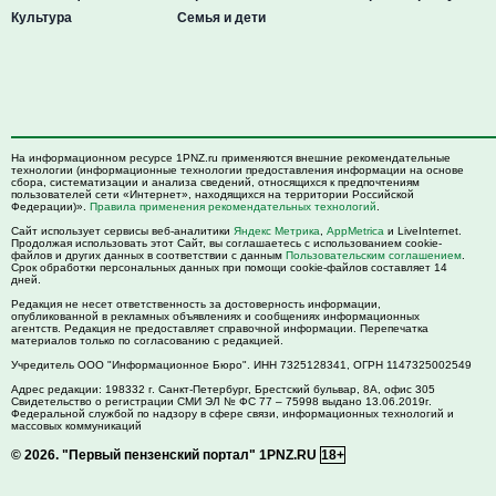
Культура
Семья и дети
На информационном ресурсе 1PNZ.ru применяются внешние рекомендательные
технологии (информационные технологии предоставления информации на основе
сбора, систематизации и анализа сведений, относящихся к предпочтениям
пользователей сети «Интернет», находящихся на территории Российской
Федерации)».
Правила применения рекомендательных технологий
.
Сайт использует сервисы веб-аналитики
Яндекс Метрика
,
AppMetrica
и LiveInternet.
Продолжая использовать этот Сайт, вы соглашаетесь с использованием cookie-
файлов и других данных в соответствии с данным
Пользовательским соглашением
.
Срок обработки персональных данных при помощи cookie-файлов составляет 14
дней.
Редакция не несет ответственность за достоверность информации,
опубликованной в рекламных объявлениях и сообщениях информационных
агентств. Редакция не предоставляет справочной информации. Перепечатка
материалов только по согласованию с редакцией.
Учредитель ООО "Информационное Бюро". ИНН 7325128341, ОГРН 1147325002549
Адрес редакции:
198332
г. Санкт-Петербург,
Брестский бульвар, 8А, офис 305
Свидетельство о регистрации СМИ ЭЛ № ФС 77 – 75998 выдано 13.06.2019г.
Федеральной службой по надзору в сфере связи, информационных технологий и
массовых коммуникаций
© 2026.
"Первый пензенский портал" 1PNZ.RU
18+