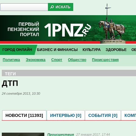
ПЕРВЫЙ
ПЕНЗЕНСКИЙ
ПОРТАЛ
ГОРОД ОНЛАЙН
БИЗНЕС И ФИНАНСЫ
КУЛЬТУРА
ЗДОРОВЬЕ
О
Политика
Экономика
Спорт
Общество
Проиcшествия
ТЕГИ
ДТП
24 сентября 2013, 10:30
НОВОСТИ [11393]
ИНТЕРВЬЮ [0]
СОБЫТИЯ [0]
КОМП
Проиcшествия
27 января 2017, 17:44