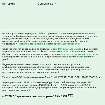
Культура
Семья и дети
На информационном ресурсе 1PNZ.ru применяются внешние рекомендательные
технологии (информационные технологии предоставления информации на основе
сбора, систематизации и анализа сведений, относящихся к предпочтениям
пользователей сети «Интернет», находящихся на территории Российской
Федерации)».
Правила применения рекомендательных технологий
.
Сайт использует сервисы веб-аналитики
Яндекс Метрика
,
AppMetrica
и LiveInternet.
Продолжая использовать этот Сайт, вы соглашаетесь с использованием cookie-
файлов и других данных в соответствии с данным
Пользовательским соглашением
.
Срок обработки персональных данных при помощи cookie-файлов составляет 14
дней.
Редакция не несет ответственность за достоверность информации,
опубликованной в рекламных объявлениях и сообщениях информационных
агентств. Редакция не предоставляет справочной информации. Перепечатка
материалов только по согласованию с редакцией.
Учредитель ООО "Информационное Бюро". ИНН 7325128341, ОГРН 1147325002549
Адрес редакции:
198332
г. Санкт-Петербург,
Брестский бульвар, 8А, офис 305
Свидетельство о регистрации СМИ ЭЛ № ФС 77 – 75998 выдано 13.06.2019г.
Федеральной службой по надзору в сфере связи, информационных технологий и
массовых коммуникаций
© 2026.
"Первый пензенский портал" 1PNZ.RU
18+