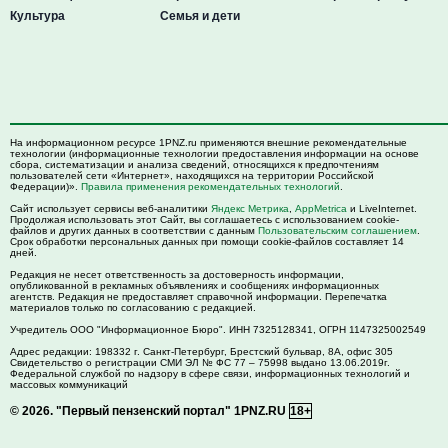
Культура
Семья и дети
На информационном ресурсе 1PNZ.ru применяются внешние рекомендательные
технологии (информационные технологии предоставления информации на основе
сбора, систематизации и анализа сведений, относящихся к предпочтениям
пользователей сети «Интернет», находящихся на территории Российской
Федерации)».
Правила применения рекомендательных технологий
.
Сайт использует сервисы веб-аналитики
Яндекс Метрика
,
AppMetrica
и LiveInternet.
Продолжая использовать этот Сайт, вы соглашаетесь с использованием cookie-
файлов и других данных в соответствии с данным
Пользовательским соглашением
.
Срок обработки персональных данных при помощи cookie-файлов составляет 14
дней.
Редакция не несет ответственность за достоверность информации,
опубликованной в рекламных объявлениях и сообщениях информационных
агентств. Редакция не предоставляет справочной информации. Перепечатка
материалов только по согласованию с редакцией.
Учредитель ООО "Информационное Бюро". ИНН 7325128341, ОГРН 1147325002549
Адрес редакции:
198332
г. Санкт-Петербург,
Брестский бульвар, 8А, офис 305
Свидетельство о регистрации СМИ ЭЛ № ФС 77 – 75998 выдано 13.06.2019г.
Федеральной службой по надзору в сфере связи, информационных технологий и
массовых коммуникаций
© 2026.
"Первый пензенский портал" 1PNZ.RU
18+