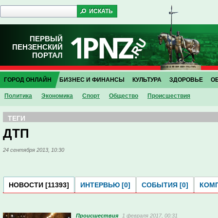
ПЕРВЫЙ
ПЕНЗЕНСКИЙ
ПОРТАЛ
ГОРОД ОНЛАЙН
БИЗНЕС И ФИНАНСЫ
КУЛЬТУРА
ЗДОРОВЬЕ
О
Политика
Экономика
Спорт
Общество
Проиcшествия
ТЕГИ
ДТП
24 сентября 2013, 10:30
НОВОСТИ [11393]
ИНТЕРВЬЮ [0]
СОБЫТИЯ [0]
КОМП
Проиcшествия
1 февраля 2017, 00:31