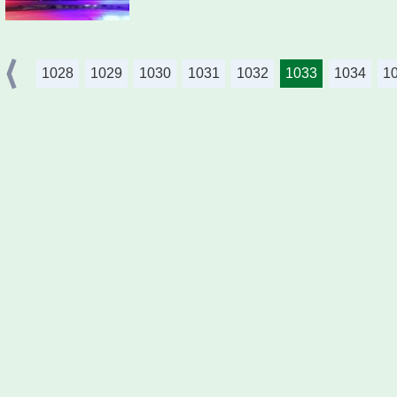
1028
1029
1030
1031
1032
1033
1034
1