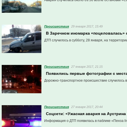
Авария случилась около 09.30 возле остановки «С
Проиcшествия
29 января 2017, 15:49
В Заречном иномарка «поцеловалась» с
ДТП случилось в субботу, 28 января, на территори
Проиcшествия
27 января 2017, 21:15
Появились первые фотографии с места
Дорожно-транспортное происшествие случилось в п
Проиcшествия
27 января 2017, 20:44
Соцсети: «Ужасная авария на Аустрина 
Информация о ДТП появилась в паблике «Пенза li