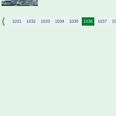
1031
1032
1033
1034
1035
1036
1037
1