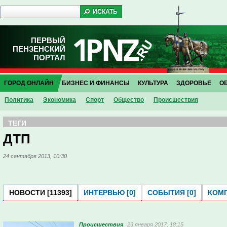
ПЕРВЫЙ
ПЕНЗЕНСКИЙ
ПОРТАЛ
ГОРОД ОНЛАЙН
БИЗНЕС И ФИНАНСЫ
КУЛЬТУРА
ЗДОРОВЬЕ
О
Политика
Экономика
Спорт
Общество
Проиcшествия
ТЕГИ
ДТП
24 сентября 2013, 10:30
НОВОСТИ [11393]
ИНТЕРВЬЮ [0]
СОБЫТИЯ [0]
КОМП
Проиcшествия
23 января 2017, 18:15