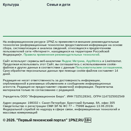
Культура
Семья и дети
На информационном ресурсе 1PNZ.ru применяются внешние рекомендательные
технологии (информационные технологии предоставления информации на основе
сбора, систематизации и анализа сведений, относящихся к предпочтениям
пользователей сети «Интернет», находящихся на территории Российской
Федерации)».
Правила применения рекомендательных технологий
.
Сайт использует сервисы веб-аналитики
Яндекс Метрика
,
AppMetrica
и LiveInternet.
Продолжая использовать этот Сайт, вы соглашаетесь с использованием cookie-
файлов и других данных в соответствии с данным
Пользовательским соглашением
.
Срок обработки персональных данных при помощи cookie-файлов составляет 14
дней.
Редакция не несет ответственность за достоверность информации,
опубликованной в рекламных объявлениях и сообщениях информационных
агентств. Редакция не предоставляет справочной информации. Перепечатка
материалов только по согласованию с редакцией.
Учредитель ООО "Информационное Бюро". ИНН 7325128341, ОГРН 1147325002549
Адрес редакции:
198332
г. Санкт-Петербург,
Брестский бульвар, 8А, офис 305
Свидетельство о регистрации СМИ ЭЛ № ФС 77 – 75998 выдано 13.06.2019г.
Федеральной службой по надзору в сфере связи, информационных технологий и
массовых коммуникаций
© 2026.
"Первый пензенский портал" 1PNZ.RU
18+