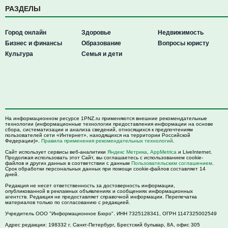
РАЗДЕЛЫ
Город онлайн
Здоровье
Недвижимость
Бизнес и финансы
Образование
Вопросы юристу
Культура
Семья и дети
На информационном ресурсе 1PNZ.ru применяются внешние рекомендательные
технологии (информационные технологии предоставления информации на основе
сбора, систематизации и анализа сведений, относящихся к предпочтениям
пользователей сети «Интернет», находящихся на территории Российской
Федерации)».
Правила применения рекомендательных технологий
.
Сайт использует сервисы веб-аналитики
Яндекс Метрика
,
AppMetrica
и LiveInternet.
Продолжая использовать этот Сайт, вы соглашаетесь с использованием cookie-
файлов и других данных в соответствии с данным
Пользовательским соглашением
.
Срок обработки персональных данных при помощи cookie-файлов составляет 14
дней.
Редакция не несет ответственность за достоверность информации,
опубликованной в рекламных объявлениях и сообщениях информационных
агентств. Редакция не предоставляет справочной информации. Перепечатка
материалов только по согласованию с редакцией.
Учредитель ООО "Информационное Бюро". ИНН 7325128341, ОГРН 1147325002549
Адрес редакции:
198332
г. Санкт-Петербург,
Брестский бульвар, 8А, офис 305