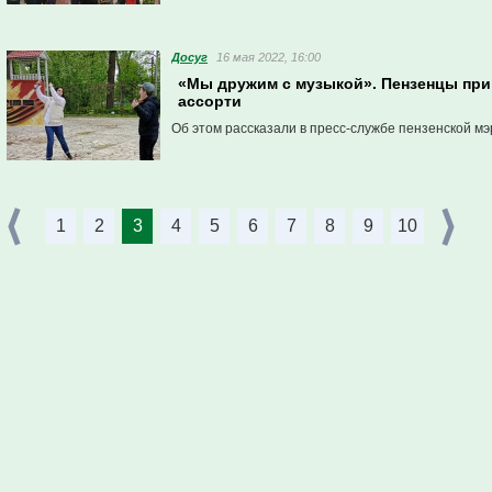
Досуг
16 мая 2022, 16:00
«Мы дружим с музыкой». Пензенцы при
ассорти
Об этом рассказали в пресс-службе пензенской мэ
1
2
3
4
5
6
7
8
9
10