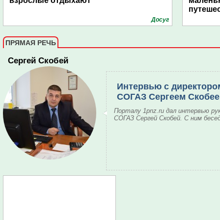
взрослые отдыхают
маленьк
путеше
Досуг
ПРЯМАЯ РЕЧЬ
Сергей Скобей
Интервью с директоро
СОГАЗ Сергеем Скобе
Порталу 1pnz.ru дал интервью ру
СОГАЗ Сергей Скобей. С ним бесе