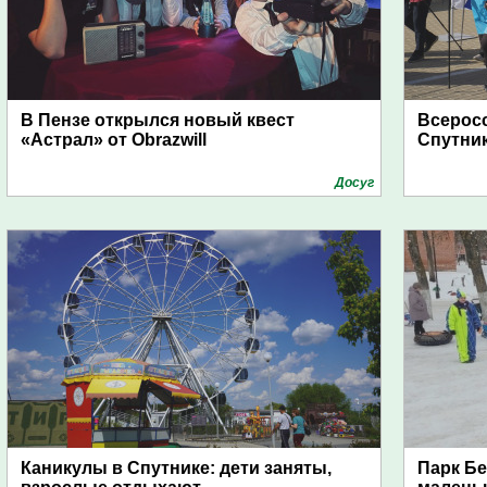
В Пензе открылся новый квест
Всерос
«Астрал» от Obrazwill
Спутни
Досуг
Каникулы в Спутнике: дети заняты,
Парк Бе