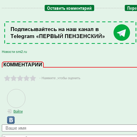
Оставить комментарий
Пере
Новости smi2.ru
КОММЕНТАРИИ
- Нажмите ,чтобы оценить
Войти