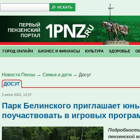
ПЕРВЫЙ
ПЕНЗЕНСКИЙ
ПОРТАЛ
ГОРОД ОНЛАЙН
БИЗНЕС И ФИНАНСЫ
КУЛЬТУРА
ЗДОРОВЬЕ
О
Новости Пензы
→
Семья и дети
→
Досуг
ДОСУГ
5 июля 2022, 12:57
Парк Белинского приглашает юны
поучаствовать в игровых програ
Подробности 
пензенской м