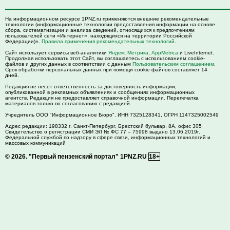
На информационном ресурсе 1PNZ.ru применяются внешние рекомендательные
технологии (информационные технологии предоставления информации на основе
сбора, систематизации и анализа сведений, относящихся к предпочтениям
пользователей сети «Интернет», находящихся на территории Российской
Федерации)».
Правила применения рекомендательных технологий
.
Сайт использует сервисы веб-аналитики
Яндекс Метрика
,
AppMetrica
и LiveInternet.
Продолжая использовать этот Сайт, вы соглашаетесь с использованием cookie-
файлов и других данных в соответствии с данным
Пользовательским соглашением
.
Срок обработки персональных данных при помощи cookie-файлов составляет 14
дней.
Редакция не несет ответственность за достоверность информации,
опубликованной в рекламных объявлениях и сообщениях информационных
агентств. Редакция не предоставляет справочной информации. Перепечатка
материалов только по согласованию с редакцией.
Учредитель ООО "Информационное Бюро". ИНН 7325128341, ОГРН 1147325002549
Адрес редакции:
198332
г. Санкт-Петербург,
Брестский бульвар, 8А, офис 305
Свидетельство о регистрации СМИ ЭЛ № ФС 77 – 75998 выдано 13.06.2019г.
Федеральной службой по надзору в сфере связи, информационных технологий и
массовых коммуникаций
© 2026.
"Первый пензенский портал" 1PNZ.RU
18+