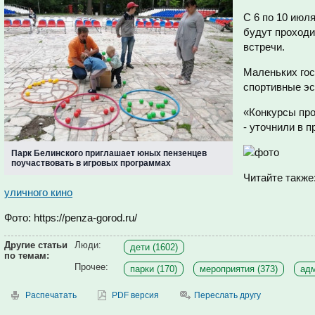
С 6 по 10 июля
будут проход
встречи.
Маленьких гос
спортивные эс
«Конкурсы про
- уточнили в 
Парк Белинского приглашает юных пензенцев
поучаствовать в игровых программах
Читайте также
уличного кино
Фото: https://penza-gorod.ru/
Другие статьи
Люди:
дети (1602)
по темам:
Прочее:
парки (170)
мероприятия (373)
адм
Распечатать
PDF версия
Переслать другу