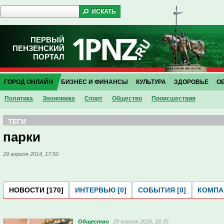
ПЕРВЫЙ
ПЕНЗЕНСКИЙ
ПОРТАЛ
ГОРОД ОНЛАЙН
БИЗНЕС И ФИНАНСЫ
КУЛЬТУРА
ЗДОРОВЬЕ
О
Политика
Экономика
Спорт
Общество
Проиcшествия
ТЕГИ
парки
29 апреля 2014, 17:50
НОВОСТИ [170]
ИНТЕРВЬЮ [0]
СОБЫТИЯ [0]
КОМПАН
Общество
29 апреля 2026, 16:35