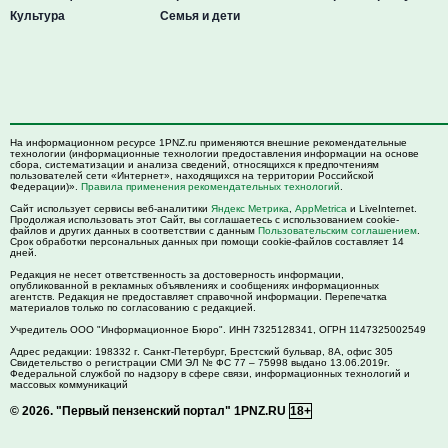
Культура
Семья и дети
На информационном ресурсе 1PNZ.ru применяются внешние рекомендательные
технологии (информационные технологии предоставления информации на основе
сбора, систематизации и анализа сведений, относящихся к предпочтениям
пользователей сети «Интернет», находящихся на территории Российской
Федерации)».
Правила применения рекомендательных технологий
.
Сайт использует сервисы веб-аналитики
Яндекс Метрика
,
AppMetrica
и LiveInternet.
Продолжая использовать этот Сайт, вы соглашаетесь с использованием cookie-
файлов и других данных в соответствии с данным
Пользовательским соглашением
.
Срок обработки персональных данных при помощи cookie-файлов составляет 14
дней.
Редакция не несет ответственность за достоверность информации,
опубликованной в рекламных объявлениях и сообщениях информационных
агентств. Редакция не предоставляет справочной информации. Перепечатка
материалов только по согласованию с редакцией.
Учредитель ООО "Информационное Бюро". ИНН 7325128341, ОГРН 1147325002549
Адрес редакции:
198332
г. Санкт-Петербург,
Брестский бульвар, 8А, офис 305
Свидетельство о регистрации СМИ ЭЛ № ФС 77 – 75998 выдано 13.06.2019г.
Федеральной службой по надзору в сфере связи, информационных технологий и
массовых коммуникаций
© 2026.
"Первый пензенский портал" 1PNZ.RU
18+