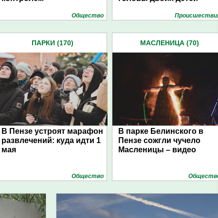
Общество
Проиcшестви
ПАРКИ (170)
МАСЛЕНИЦА (70)
В Пензе устроят марафон
В парке Белинского в
развлечений: куда идти 1
Пензе сожгли чучело
мая
Масленицы – видео
Общество
Обществ