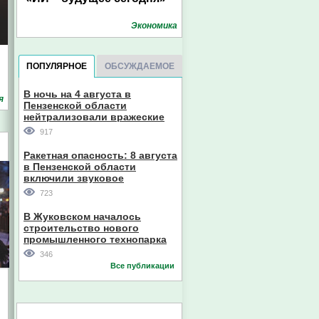
Экономика
ПОПУЛЯРНОЕ
ОБСУЖДАЕМОЕ
В ночь на 4 августа в
я
Пензенской области
нейтрализовали вражеские
дроны
917
Ракетная опасность: 8 августа
в Пензенской области
включили звуковое
оповещение
723
В Жуковском началось
строительство нового
промышленного технопарка
346
Все публикации