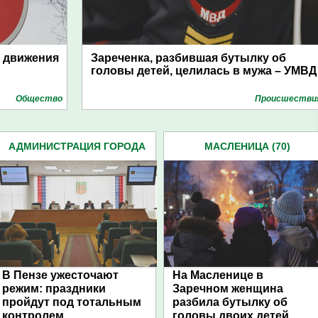
я движения
Зареченка, разбившая бутылку об
головы детей, целилась в мужа – УМВД
Общество
Проиcшестви
АДМИНИСТРАЦИЯ ГОРОДА
МАСЛЕНИЦА (70)
(4939)
В Пензе ужесточают
На Масленице в
режим: праздники
Заречном женщина
пройдут под тотальным
разбила бутылку об
контролем
головы двоих детей