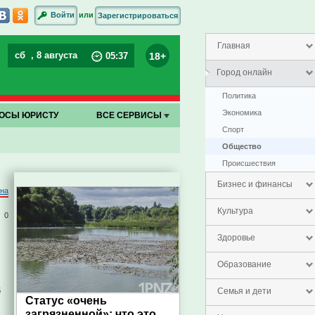
или
Войти
Зарегистрироваться
Главная
сб
, 8 августа
18+
05
:
37
Город онлайн
Политика
Экономика
ОСЫ ЮРИСТУ
ВСЕ СЕРВИСЫ
Спорт
Общество
Проиcшествия
Бизнес и финансы
на
Культура
0
Здоровье
Образование
й
Семья и дети
Статус «очень
загрязненной»: что это