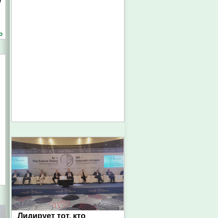
7
о
Лидирует тот, кто