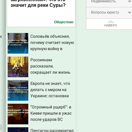
Недвижимость
значит для реки Суры?
Вопросы юристу
Общество
НАВЕРХ
Соловьёв объяснил,
и
почему считает новую
крупную войну в
Европе неизбежной
Россиянам
рассказали,
сокращает ли жизнь
ночная работа
Европа не знает, что
делать с миром на
Украине: остановка
боев грозит для нее
"Огромный ущерб": в
хаосом
Киеве пришли в ужас
после ударов ВС
России
Пентагон рассекретил