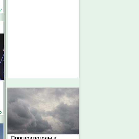
я
о
Прогноз погоды в