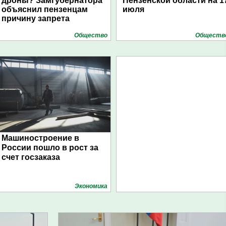
дроны? Замгубернатора
Пензенской области на 1
объяснил пензенцам
июля
причину запрета
Общество
Обществ
Машиностроение в
России пошло в рост за
счет госзаказа
Экономика