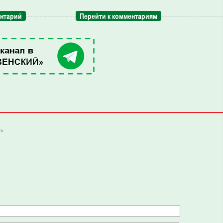
ентарий
Перейти к комментариям
ть