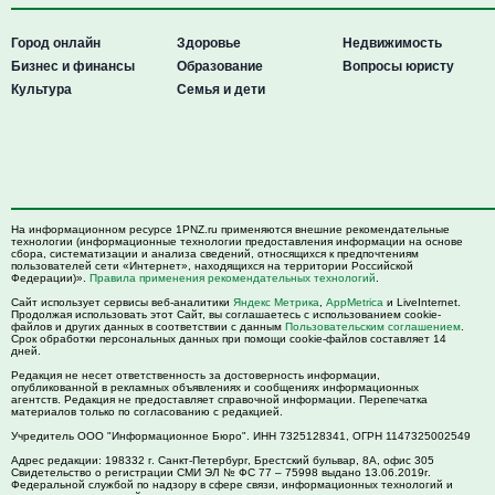
Город онлайн
Здоровье
Недвижимость
Бизнес и финансы
Образование
Вопросы юристу
Культура
Семья и дети
На информационном ресурсе 1PNZ.ru применяются внешние рекомендательные
технологии (информационные технологии предоставления информации на основе
сбора, систематизации и анализа сведений, относящихся к предпочтениям
пользователей сети «Интернет», находящихся на территории Российской
Федерации)».
Правила применения рекомендательных технологий
.
Сайт использует сервисы веб-аналитики
Яндекс Метрика
,
AppMetrica
и LiveInternet.
Продолжая использовать этот Сайт, вы соглашаетесь с использованием cookie-
файлов и других данных в соответствии с данным
Пользовательским соглашением
.
Срок обработки персональных данных при помощи cookie-файлов составляет 14
дней.
Редакция не несет ответственность за достоверность информации,
опубликованной в рекламных объявлениях и сообщениях информационных
агентств. Редакция не предоставляет справочной информации. Перепечатка
материалов только по согласованию с редакцией.
Учредитель ООО "Информационное Бюро". ИНН 7325128341, ОГРН 1147325002549
Адрес редакции:
198332
г. Санкт-Петербург,
Брестский бульвар, 8А, офис 305
Свидетельство о регистрации СМИ ЭЛ № ФС 77 – 75998 выдано 13.06.2019г.
Федеральной службой по надзору в сфере связи, информационных технологий и