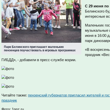
С 29 июня по 
Белинского бу
интересные вс
Маленьких гос
музыкальные и
июня в 16:00 
парк динозавр
Парк Белинского приглашает маленьких
«В воскресень
пензенцев поучаствовать в игровых программах
праздник «Ве
ГИБДД», - добавили в пресс-службе мэрии.
Читайте также:
пензенский губернатор пригласил жителей и го
праздник
Фото: 1pnz.ru