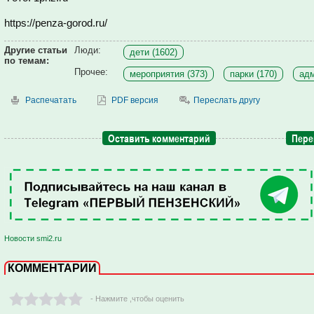
https://penza-gorod.ru/
Другие статьи
Люди:
дети (1602)
по темам:
Прочее:
мероприятия (373)
парки (170)
адм
Распечатать
PDF версия
Переслать другу
Оставить комментарий
Пере
Новости smi2.ru
КОММЕНТАРИИ
- Нажмите ,чтобы оценить