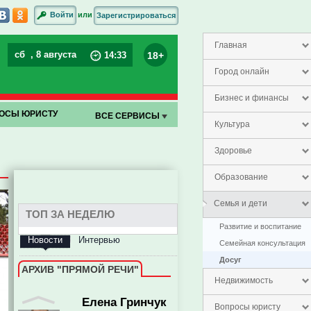
или
Войти
Зарегистрироваться
Олег Ягов
Главная
сб
, 8 августа
18+
14
:
33
Город онлайн
Бизнес и финансы
ОСЫ ЮРИСТУ
ВСЕ СЕРВИСЫ
Культура
заместитель председателя
Здоровье
правительства Пензенской
области
Образование
Семья и дети
ТОП ЗА НЕДЕЛЮ
Развитие и воспитание
Новости
Интервью
Семейная консультация
Досуг
АРХИВ "ПРЯМОЙ РЕЧИ"
Недвижимость
Елена Гринчук
Вопросы юристу