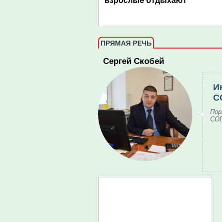
взрослые отдыхают
ПРЯМАЯ РЕЧЬ
Сергей Скобей
И
С
Пор
СОГ