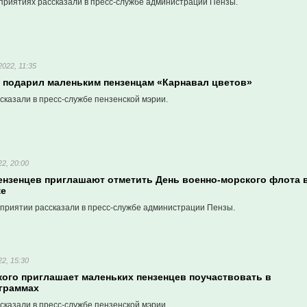
приятиях рассказали в пресс-службе администрации Пензы.
022, 11:35
к подарил маленьким пензенцам «Карнавал цветов»
сказали в пресс-службе пензенской мэрии.
2, 20:00
ензенцев приглашают отметить День военно-морского флота 
ке
приятии рассказали в пресс-службе администрации Пензы.
2, 15:30
кого приглашает маленьких пензенцев поучаствовать в
граммах
сказали в пресс-службе пензенской мэрии.