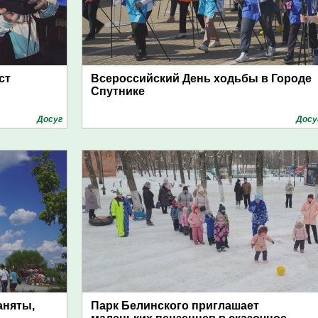
ст
Всероссийский День ходьбы в Городе
Спутнике
Досуг
Досу
аняты,
Парк Белинского приглашает