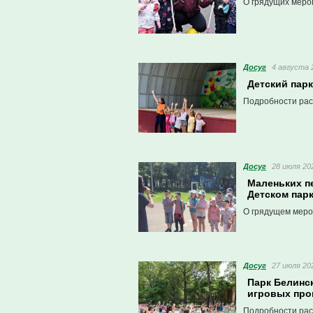
О грядущих меро
Досуг
4 августа 2
Детский пар
Подробности рас
Досуг
28 июля 202
Маленьких п
Детском пар
О грядущем меро
Досуг
27 июля 202
Парк Белинс
игровых про
Подробности рас