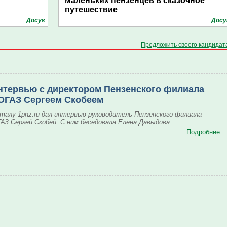
маленьких пензенцев в сказочное
путешествие
Досуг
Досу
Предложить своего кандидат
нтервью с директором Пензенского филиала
ОГАЗ Сергеем Скобеем
талу 1pnz.ru дал интервью руководитель Пензенского филиала
АЗ Сергей Скобей. С ним беседовала Елена Давыдова.
Подробнее