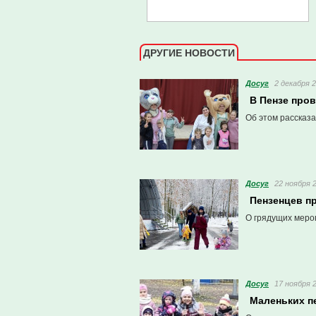
ДРУГИЕ НОВОСТИ
Досуг
2 декабря 2
В Пензе пров
Об этом рассказа
Досуг
22 ноября 2
Пензенцев п
О грядущих меро
Досуг
17 ноября 2
Маленьких п