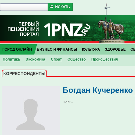
ПЕРВЫЙ
ПЕНЗЕНСКИЙ
ПОРТАЛ
ГОРОД ОНЛАЙН
БИЗНЕС И ФИНАНСЫ
КУЛЬТУРА
ЗДОРОВЬЕ
О
Политика
Экономика
Спорт
Общество
Проиcшествия
КОРРЕСПОНДЕНТЫ
Богдан Кучеренко
Пол:
-