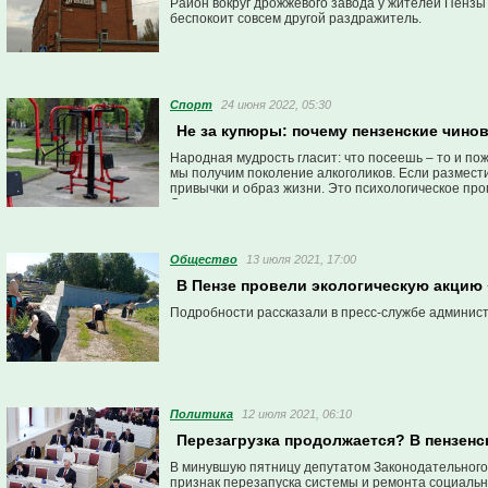
Район вокруг дрожжевого завода у жителей Пензы 
беспокоит совсем другой раздражитель.
Спорт
24 июня 2022, 05:30
Не за купюры: почему пензенские чин
Народная мудрость гласит: что посеешь – то и по
мы получим поколение алкоголиков. Если размест
привычки и образ жизни. Это психологическое пр
Однако, пензенские чиновники считают, что надо 
Общество
13 июля 2021, 17:00
В Пензе провели экологическую акцию
Подробности рассказали в пресс-службе админис
Политика
12 июля 2021, 06:10
Перезагрузка продолжается? В пензенс
В минувшую пятницу депутатом Законодательного
признак перезапуска системы и ремонта социальн