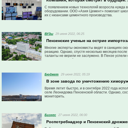
Компания, которая смотрит в будущее.
С появлением новых технологий возросла нужда 
оборудовании. ООО «Азия Цемент» помогает школ
их с нюансами цементного производства.
ВУЗы
29 июня 2022, 06:25
Пензенские ученые на острие импорто
Многие эксперты-экономисты видят в санкциях скор
реакцию. Однако, спустя несколько месяцев после 
таланты не верили не заслужено. В Пензе успели
наших ученых – будущее.
Бюджет
29 июня 2022, 05:19
В зоне завода по уничтожению химору
Время летит быстро, и в сентябре 2022 года испо
селе Леонидовка Пензенской области. Однако, со
мониторить.
Бизнес
27 июня 2022, 06:00
Роспотребнадзор и Пензенский дрожже