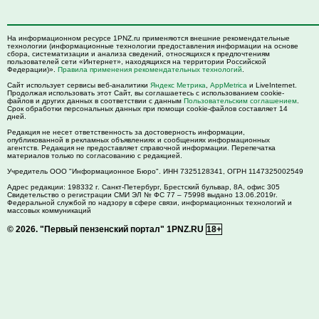
На информационном ресурсе 1PNZ.ru применяются внешние рекомендательные
технологии (информационные технологии предоставления информации на основе
сбора, систематизации и анализа сведений, относящихся к предпочтениям
пользователей сети «Интернет», находящихся на территории Российской
Федерации)».
Правила применения рекомендательных технологий
.
Сайт использует сервисы веб-аналитики
Яндекс Метрика
,
AppMetrica
и LiveInternet.
Продолжая использовать этот Сайт, вы соглашаетесь с использованием cookie-
файлов и других данных в соответствии с данным
Пользовательским соглашением
.
Срок обработки персональных данных при помощи cookie-файлов составляет 14
дней.
Редакция не несет ответственность за достоверность информации,
опубликованной в рекламных объявлениях и сообщениях информационных
агентств. Редакция не предоставляет справочной информации. Перепечатка
материалов только по согласованию с редакцией.
Учредитель ООО "Информационное Бюро". ИНН 7325128341, ОГРН 1147325002549
Адрес редакции:
198332
г. Санкт-Петербург,
Брестский бульвар, 8А, офис 305
Свидетельство о регистрации СМИ ЭЛ № ФС 77 – 75998 выдано 13.06.2019г.
Федеральной службой по надзору в сфере связи, информационных технологий и
массовых коммуникаций
© 2026.
"Первый пензенский портал" 1PNZ.RU
18+