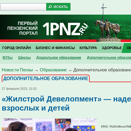
ПЕРВЫЙ
ПЕНЗЕНСКИЙ
ПОРТАЛ
ГОРОД ОНЛАЙН
БИЗНЕС И ФИНАНСЫ
КУЛЬТУРА
ЗДОРОВЬЕ
О
ВУЗы
Школы
Дошкольное образование
Дополнительное образо
Новости Пензы
→
Образование
→
Дополнительное образован
ДОПОЛНИТЕЛЬНОЕ ОБРАЗОВАНИЕ
27 февраля 2023, 11:02
«Жилстрой Девелопмент» — наде
взрослых и детей
ERID: Pb3XmBtzssV5d