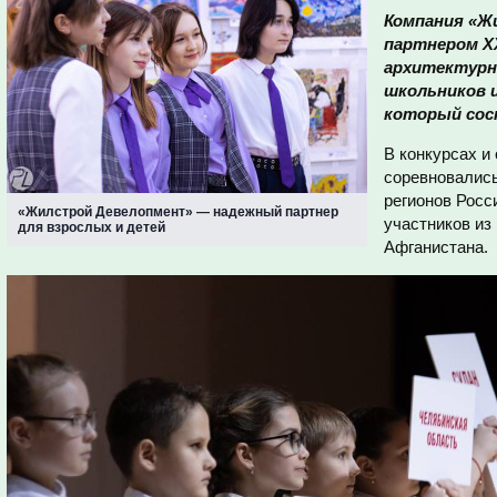
Компания «Ж
партнером X
архитектурн
школьников и
который сост
В конкурсах и
соревновались
регионов Росс
«Жилстрой Девелопмент» — надежный партнер
участников из
для взрослых и детей
Афганистана.