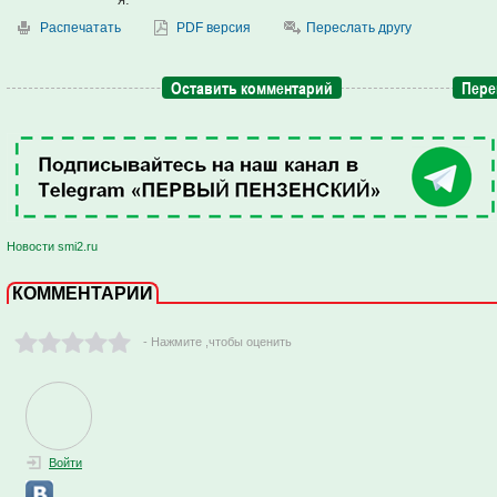
Распечатать
PDF версия
Переслать другу
Оставить комментарий
Пере
Новости smi2.ru
КОММЕНТАРИИ
- Нажмите ,чтобы оценить
Войти