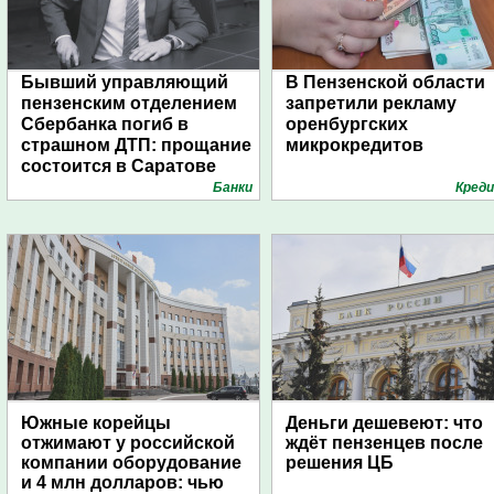
Бывший управляющий
В Пензенской области
пензенским отделением
запретили рекламу
Сбербанка погиб в
оренбургских
страшном ДТП: прощание
микрокредитов
состоится в Саратове
Банки
Кред
Южные корейцы
Деньги дешевеют: что
отжимают у российской
ждёт пензенцев после
компании оборудование
решения ЦБ
и 4 млн долларов: чью