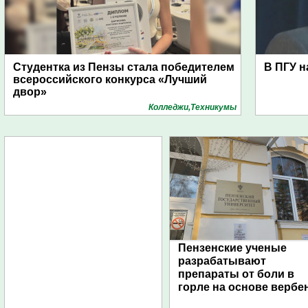
Студентка из Пензы стала победителем
В ПГУ н
всероссийского конкурса «Лучший
двор»
Колледжи,Техникумы
Пензенские ученые
разрабатывают
препараты от боли в
горле на основе вербе