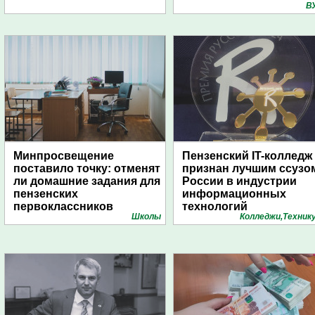
В
Минпросвещение
Пензенский IT-колледж
поставило точку: отменят
признан лучшим ссузо
ли домашние задания для
России в индустрии
пензенских
информационных
первоклассников
технологий
Школы
Колледжи,Техник