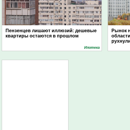
Пензенцев лишают иллюзий: дешевые
Рынок н
квартиры остаются в прошлом
области
рухнули
Ипотека