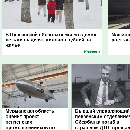
В Пензенской области семьям с двумя
Машино
детьми выделят миллион рублей на
рост за
жилье
Ипотека
Мурманская область
Бывший управляющий
оценит проект
пензенским отделение
пензенских
Сбербанка погиб в
промышленников по
страшном ДТП: проща