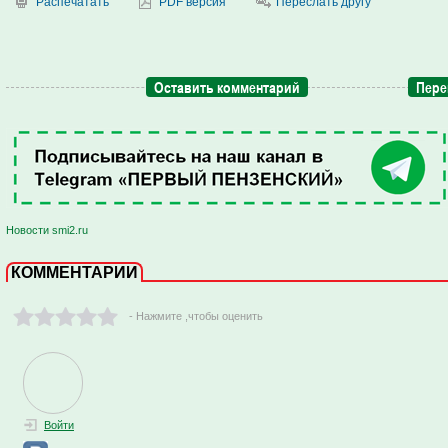
Распечатать
PDF версия
Переслать другу
Оставить комментарий
Пере
Новости smi2.ru
КОММЕНТАРИИ
- Нажмите ,чтобы оценить
Войти