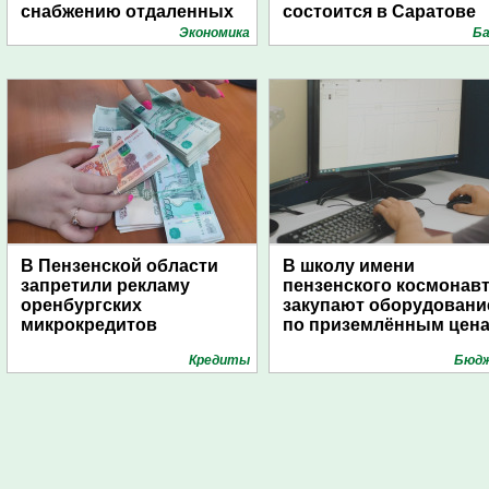
снабжению отдаленных
состоится в Саратове
поселений с помощью
Экономика
Ба
дирижаблей
В Пензенской области
В школу имени
запретили рекламу
пензенского космонав
оренбургских
закупают оборудовани
микрокредитов
по приземлённым цен
Кредиты
Бюд