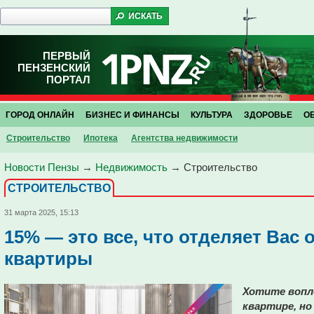
ПЕРВЫЙ
ПЕНЗЕНСКИЙ
ПОРТАЛ
ГОРОД ОНЛАЙН
БИЗНЕС И ФИНАНСЫ
КУЛЬТУРА
ЗДОРОВЬЕ
О
Строительство
Ипотека
Агентства недвижимости
Новости Пензы
→
Недвижимость
→
Строительство
СТРОИТЕЛЬСТВО
31 марта 2025, 15:13
15% — это все, что отделяет Вас 
квартиры
Хотите вопл
квартире, но