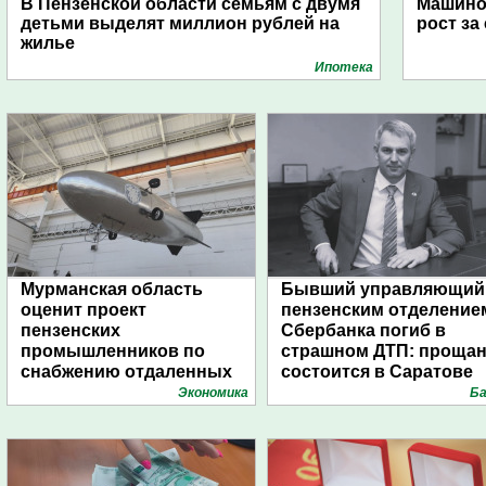
В Пензенской области семьям с двумя
Машино
детьми выделят миллион рублей на
рост за
жилье
Ипотека
Мурманская область
Бывший управляющий
оценит проект
пензенским отделение
пензенских
Сбербанка погиб в
промышленников по
страшном ДТП: проща
снабжению отдаленных
состоится в Саратове
поселений с помощью
Экономика
Ба
дирижаблей