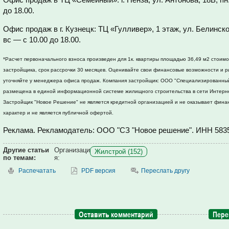
до 18.00.
Офис продаж в г. Кузнецк: ТЦ «Гулливер», 1 этаж, ул. Белинского
вс — с 10.00 до 18.00.
*Расчет первоначального взноса произведен для 1к. квартиры площадью 36,49 м2 стоимост
застройщика, срок рассрочки 30 месяцев. Оценивайте свои финансовые возможности и ри
уточняйте у менеджера офиса продаж. Компания застройщик: ООО "Специализированный
размещена в единой информационной системе жилищного строительства в сети Интерн
Застройщик "Новое Решение" не является кредитной организацией и не оказывает фина
характер и не является публичной офертой.
Реклама. Рекламодатель: ООО "СЗ "Новое решение". ИНН
583
Другие статьи
Организаци
Жилстрой (152)
по темам:
я:
Распечатать
PDF версия
Переслать другу
Оставить комментарий
Пере