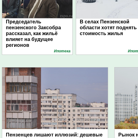
Председатель
В селах Пензенской
пензенского Заксобра
области хотят поднять
рассказал, как жильё
стоимость жилья
влияет на будущее
регионов
Ипотека
Ипот
Пензенцев лишают иллюзий: дешевые
Рынок н