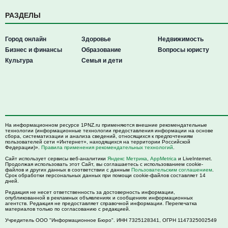
РАЗДЕЛЫ
Город онлайн
Здоровье
Недвижимость
Бизнес и финансы
Образование
Вопросы юристу
Культура
Семья и дети
На информационном ресурсе 1PNZ.ru применяются внешние рекомендательные
технологии (информационные технологии предоставления информации на основе
сбора, систематизации и анализа сведений, относящихся к предпочтениям
пользователей сети «Интернет», находящихся на территории Российской
Федерации)».
Правила применения рекомендательных технологий
.
Сайт использует сервисы веб-аналитики
Яндекс Метрика
,
AppMetrica
и LiveInternet.
Продолжая использовать этот Сайт, вы соглашаетесь с использованием cookie-
файлов и других данных в соответствии с данным
Пользовательским соглашением
.
Срок обработки персональных данных при помощи cookie-файлов составляет 14
дней.
Редакция не несет ответственность за достоверность информации,
опубликованной в рекламных объявлениях и сообщениях информационных
агентств. Редакция не предоставляет справочной информации. Перепечатка
материалов только по согласованию с редакцией.
Учредитель ООО "Информационное Бюро". ИНН 7325128341, ОГРН 1147325002549