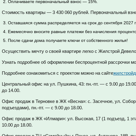
Оплачиваете первоначальный взнос — 15%.
Стоимость квартиры — 3 430 060 рублей. Первоначальный взно
Оставшаяся сумма распределяется на срок до сентября 2027 г
Ежемесячно вносите равные платежи без начисления проценто
После сдачи дома получаете ключи от собственного жилья!
Осуществить мечту о своей квартире легко с Жилстрой Девел
Узнать подробнее об оформлении беспроцентной рассрочки мо
Подробнее ознакомиться с проектом можно на сайте
жилстройд
Центральный офис на ул. Пушкина, 43: пн.-пт. — с 9.00 до 19.00,
до 14.00.
Офис продаж в Терновке в ЖК «Весна»: с. Засечное, ул. Собор
подъездами), пн.-пт. — с 9.00 до 18.00.
Офис продаж в ЖК «Илмари»: ул. Высокая, 17 (1 подъезд, 1 этаж)
10.00 до 18.00.
Офис продаж в ТЦ «Семейный»: г. Пенза, ул. Антонова, 18В, пн.-