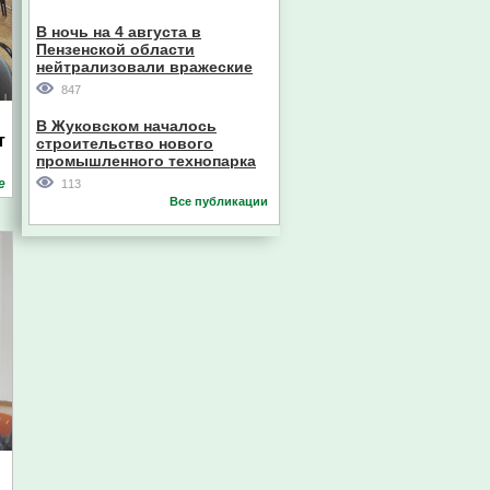
В ночь на 4 августа в
Пензенской области
нейтрализовали вражеские
дроны
847
В Жуковском началось
т
строительство нового
промышленного технопарка
е
113
Все публикации