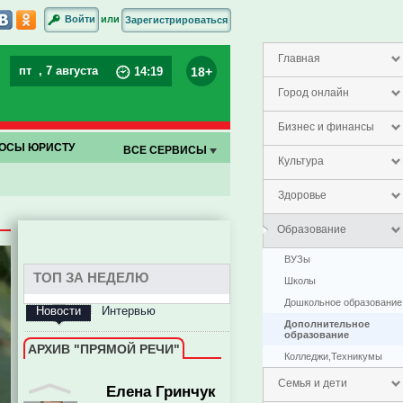
или
Войти
Зарегистрироваться
Олег Ягов
Главная
пт
, 7 августа
18+
14
:
19
Город онлайн
Бизнес и финансы
ОСЫ ЮРИСТУ
ВСЕ СЕРВИСЫ
Культура
заместитель председателя
Здоровье
правительства Пензенской
области
Образование
ВУЗы
ТОП ЗА НЕДЕЛЮ
Школы
Дошкольное образование
Новости
Интервью
Дополнительное
образование
АРХИВ "ПРЯМОЙ РЕЧИ"
Колледжи,Техникумы
Семья и дети
Елена Гринчук