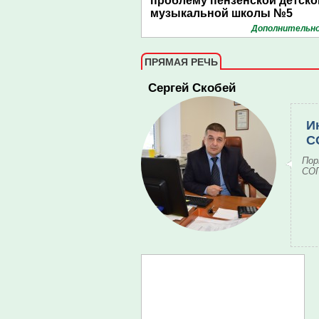
проблему пензенской детско
музыкальной школы №5
Дополнительно
ПРЯМАЯ РЕЧЬ
Сергей Скобей
И
С
Пор
СОГ