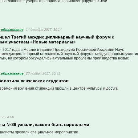
 соглашение губернатор подписал на инвестфоруме в Сочи.
 образование
14 декабря 2017, 10:14
ошел Третий междисциплинарный научный форум с
ым участием «Новые материалы»
я 2017 года в Москве в здании Президиума Российской Академии Наук
й междисциплинарный молодежный научный форум с международным участи
ы», на котором обсуждались актуальные проблемы производства новых
щего и перспективные технологии их переработки. Форум прошел в третий ра
 образование
28 ноября 2017, 10:51
золотил» пензенских студентов
еремония вручения стипендий прошли в Центре культуры и досуга.
17, 04:00
лы №36 узнали, каково быть взрослыми
иалисты провели специальное мероприятие.