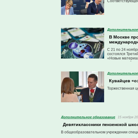
Соответствующее
Дополнительное
В Москве пр
международн
С 21 по 24 ноябр
состоялся Трети
«Новые материал
материалов буду
Дополнительное
Кувайцев «о
Торжественная ц
Дополнительное образование
15 ноября 20
Девятиклассники пензенской шко
В общеобразовательном учреждении спец