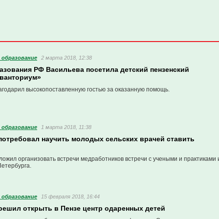
 образование
2 марта 2018, 12:38
азования РФ Васильева посетила детский пензенский
Кванториум»
агодарил высокопоставленную гостью за оказанную помощь.
 образование
1 марта 2018, 11:38
потребовал научить молодых сельских врачей ставить
ложил организовать встречи медработников встречи с учеными и практиками 
Петербурга.
 образование
15 февраля 2018, 16:44
решил открыть в Пензе центр одаренных детей