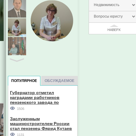
Недвижимость
Вопросы юристу
НАВЕРХ
ПОПУЛЯРНОЕ
ОБСУЖДАЕМОЕ
Губернатор отметил
наградами работников
пензенского завода по
производству станков
1506
Заслуженным
машиностроителем России
стал пензенец Фярид Кутаев
1131