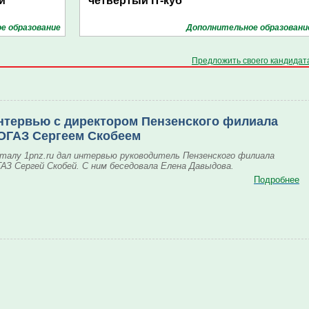
й
четвёртый IT-куб
е образование
Дополнительное образовани
Предложить своего кандидат
нтервью с директором Пензенского филиала
ОГАЗ Сергеем Скобеем
талу 1pnz.ru дал интервью руководитель Пензенского филиала
АЗ Сергей Скобей. С ним беседовала Елена Давыдова.
Подробнее