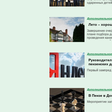
одаренных детей
Дополнительное
Лето – хорош
Завершение очере
плане подбора дл
проведения кани
изучению английс
надежного места
Дополнительное
Руководител
пензенских 
Первый зампред 
Дополнительное
В Пензе в Д
Мероприятие зап