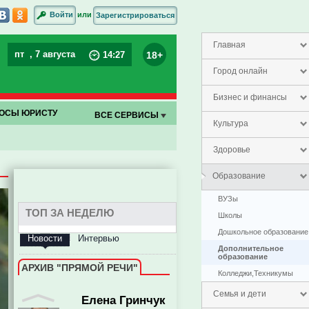
или
Войти
Зарегистрироваться
Главная
пт
, 7 августа
18+
14
:
27
Город онлайн
Бизнес и финансы
ОСЫ ЮРИСТУ
ВСЕ СЕРВИСЫ
Культура
Здоровье
Образование
ВУЗы
ТОП ЗА НЕДЕЛЮ
Школы
Дошкольное образование
Новости
Интервью
Дополнительное
образование
АРХИВ "ПРЯМОЙ РЕЧИ"
Колледжи,Техникумы
Елена Гринчук
Семья и дети