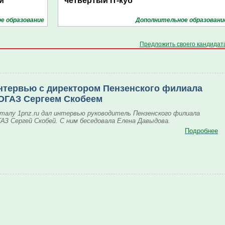
й
четвёртый IT-куб
е образование
Дополнительное образовани
Предложить своего кандидат
нтервью с директором Пензенского филиала
ОГАЗ Сергеем Скобеем
талу 1pnz.ru дал интервью руководитель Пензенского филиала
АЗ Сергей Скобей. С ним беседовала Елена Давыдова.
Подробнее