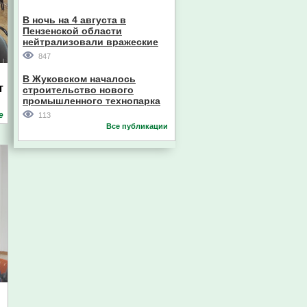
В ночь на 4 августа в
Пензенской области
нейтрализовали вражеские
дроны
Главный судебный пристав
847
Пензенской области
В Жуковском началось
т
строительство нового
промышленного технопарка
е
113
Все публикации