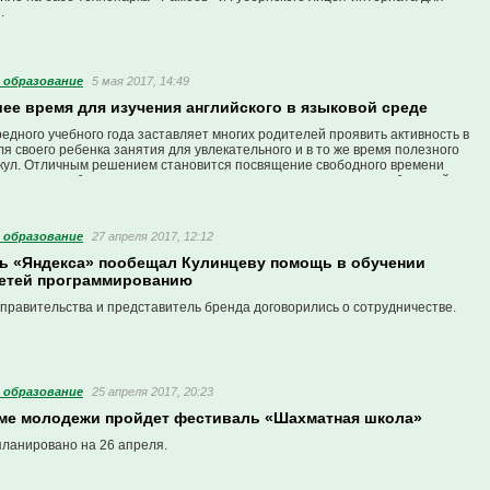
.
 образование
5 мая 2017, 14:49
ее время для изучения английского в языковой среде
дного учебного года заставляет многих родителей проявить активность в
я своего ребенка занятия для увлекательного и в то же время полезного
кул. Отличным решением становится посвящение свободного времени
кого языка, без знания которого зачастую просто невозможен будущий поиск
 под солнцем.
 образование
27 апреля 2017, 12:12
ь «Яндекса» пообещал Кулинцеву помощь в обучении
детей программированию
правительства и представитель бренда договорились о сотрудничестве.
 образование
25 апреля 2017, 20:23
оме молодежи пройдет фестиваль «Шахматная школа»
ланировано на 26 апреля.