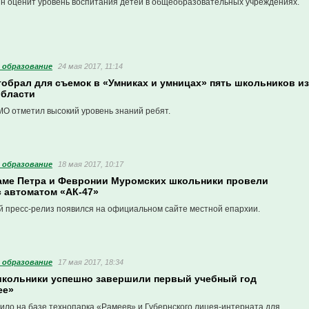
н оценит уровень воспитания детей в общеобразовательных учреждениях.
 образование
24 мая 2017, 11:14
тобрал для съемок в «Умниках и умницах» пять школьников из
области
 отметил высокий уровень знаний ребят.
 образование
18 мая 2017, 10:17
раме Петра и Февронии Муромских школьники провели
с автоматом «АК-47»
 пресс-релиз появился на официальном сайте местной епархии.
 образование
17 мая 2017, 18:34
школьники успешно завершили первый учебный год
ее»
ило на базе технопарка «Рамеев» и Губернского лицея-интерната для