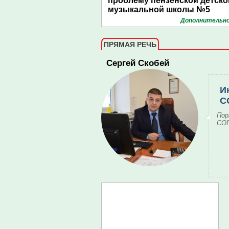
проблему пензенской детско
музыкальной школы №5
Дополнительно
ПРЯМАЯ РЕЧЬ
Сергей Скобей
И
С
Пор
СОГ