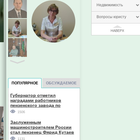
Недвижимость
Вопросы юристу
НАВЕРХ
ПОПУЛЯРНОЕ
ОБСУЖДАЕМОЕ
Губернатор отметил
наградами работников
пензенского завода по
производству станков
Евгений Пазечко
1506
Заслуженным
машиностроителем России
стал пензенец Фярид Кутаев
1131