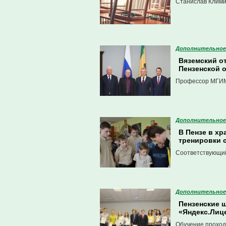
Станислав Клими
Дополнительное
Вяземский о
Пензенской 
Профессор МГИМО
Дополнительное
В Пензе в х
тренировки 
Соответствующий
Дополнительное
Пензенские 
«Яндекс.Лиц
Обучение проход