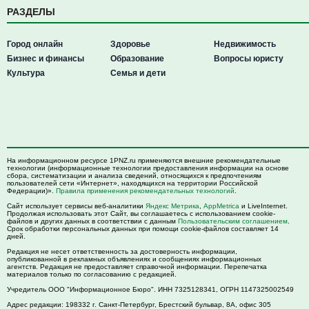
РАЗДЕЛЫ
Город онлайн
Здоровье
Недвижимость
Бизнес и финансы
Образование
Вопросы юристу
Культура
Семья и дети
На информационном ресурсе 1PNZ.ru применяются внешние рекомендательные
технологии (информационные технологии предоставления информации на основе
сбора, систематизации и анализа сведений, относящихся к предпочтениям
пользователей сети «Интернет», находящихся на территории Российской
Федерации)».
Правила применения рекомендательных технологий
.
Сайт использует сервисы веб-аналитики
Яндекс Метрика
,
AppMetrica
и LiveInternet.
Продолжая использовать этот Сайт, вы соглашаетесь с использованием cookie-
файлов и других данных в соответствии с данным
Пользовательским соглашением
.
Срок обработки персональных данных при помощи cookie-файлов составляет 14
дней.
Редакция не несет ответственность за достоверность информации,
опубликованной в рекламных объявлениях и сообщениях информационных
агентств. Редакция не предоставляет справочной информации. Перепечатка
материалов только по согласованию с редакцией.
Учредитель ООО "Информационное Бюро". ИНН 7325128341, ОГРН 1147325002549
Адрес редакции:
198332
г. Санкт-Петербург,
Брестский бульвар, 8А, офис 305