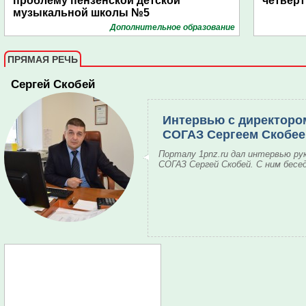
проблему пензенской детской
четвёрт
музыкальной школы №5
Дополнительное образование
ПРЯМАЯ РЕЧЬ
Сергей Скобей
Интервью с директоро
СОГАЗ Сергеем Скобе
Порталу 1pnz.ru дал интервью ру
СОГАЗ Сергей Скобей. С ним бесе