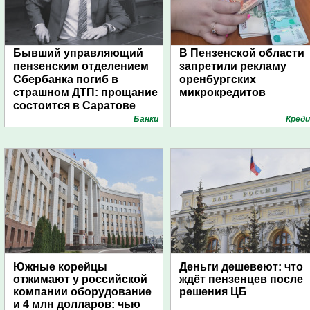
Бывший управляющий
В Пензенской области
пензенским отделением
запретили рекламу
Сбербанка погиб в
оренбургских
страшном ДТП: прощание
микрокредитов
состоится в Саратове
Банки
Кред
Южные корейцы
Деньги дешевеют: что
отжимают у российской
ждёт пензенцев после
компании оборудование
решения ЦБ
и 4 млн долларов: чью