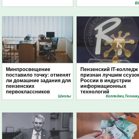
В
Минпросвещение
Пензенский IT-колледж
поставило точку: отменят
признан лучшим ссузо
ли домашние задания для
России в индустрии
пензенских
информационных
первоклассников
технологий
Школы
Колледжи,Техник