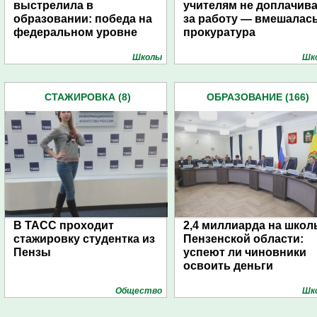
выстрелила в
учителям не доплачив
образовании: победа на
за работу — вмешалас
федеральном уровне
прокуратура
Школы
Шк
СТАЖИРОВКА (8)
ОБРАЗОВАНИЕ (166)
В ТАСС проходит
2,4 миллиарда на школ
стажировку студентка из
Пензенской области:
Пензы
успеют ли чиновники
освоить деньги
Общество
Шк