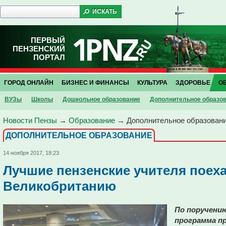
ПЕРВЫЙ
ПЕНЗЕНСКИЙ
ПОРТАЛ
ГОРОД ОНЛАЙН
БИЗНЕС И ФИНАНСЫ
КУЛЬТУРА
ЗДОРОВЬЕ
О
ВУЗы
Школы
Дошкольное образование
Дополнительное образо
Новости Пензы
→
Образование
→
Дополнительное образован
ДОПОЛНИТЕЛЬНОЕ ОБРАЗОВАНИЕ
14 ноября 2017, 18:23
Лучшие пензенские учителя поеха
Великобританию
По поручени
программа п