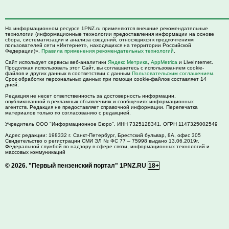
На информационном ресурсе 1PNZ.ru применяются внешние рекомендательные
технологии (информационные технологии предоставления информации на основе
сбора, систематизации и анализа сведений, относящихся к предпочтениям
пользователей сети «Интернет», находящихся на территории Российской
Федерации)».
Правила применения рекомендательных технологий
.
Сайт использует сервисы веб-аналитики
Яндекс Метрика
,
AppMetrica
и LiveInternet.
Продолжая использовать этот Сайт, вы соглашаетесь с использованием cookie-
файлов и других данных в соответствии с данным
Пользовательским соглашением
.
Срок обработки персональных данных при помощи cookie-файлов составляет 14
дней.
Редакция не несет ответственность за достоверность информации,
опубликованной в рекламных объявлениях и сообщениях информационных
агентств. Редакция не предоставляет справочной информации. Перепечатка
материалов только по согласованию с редакцией.
Учредитель ООО "Информационное Бюро". ИНН 7325128341, ОГРН 1147325002549
Адрес редакции:
198332
г. Санкт-Петербург,
Брестский бульвар, 8А, офис 305
Свидетельство о регистрации СМИ ЭЛ № ФС 77 – 75998 выдано 13.06.2019г.
Федеральной службой по надзору в сфере связи, информационных технологий и
массовых коммуникаций
© 2026.
"Первый пензенский портал" 1PNZ.RU
18+