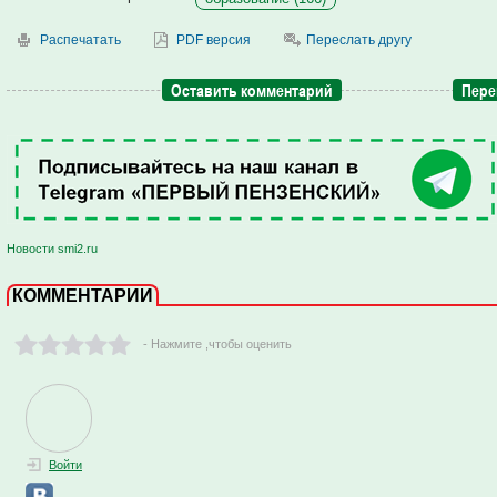
Распечатать
PDF версия
Переслать другу
Оставить комментарий
Пере
Новости smi2.ru
КОММЕНТАРИИ
- Нажмите ,чтобы оценить
Войти