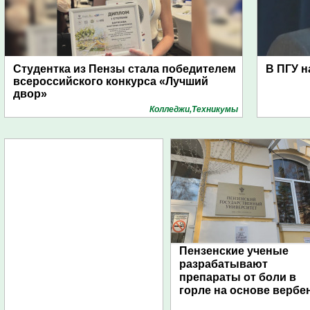
Студентка из Пензы стала победителем
В ПГУ н
всероссийского конкурса «Лучший
двор»
Колледжи,Техникумы
Пензенские ученые
разрабатывают
препараты от боли в
горле на основе вербе