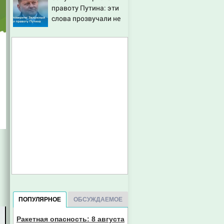
правоту Путина: эти
десятки человек
слова прозвучали не
пострадали. Видео с
просто так
места ЧП
ПОПУЛЯРНОЕ
ОБСУЖДАЕМОЕ
Ракетная опасность: 8 августа