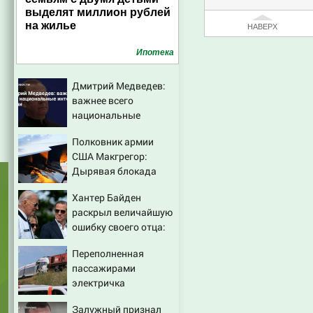
выделят миллион рублей
на жилье
НАВЕРХ
Ипотека
Дмитрий Медведев:
важнее всего
национальные
интересы России
Полковник армии
США Макгрегор:
Дырявая блокада
Одессы - когда же в
Хантер Байден
командовании ВМФ
раскрыл величайшую
России за это полетят
ошибку своего отца:
головы?
бездействие против
Переполненная
Трампа
пассажирами
электричка
столкнулась с
Залужный признал
грузовым поездом —