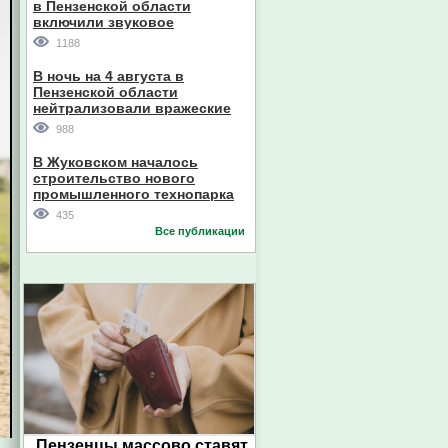
в Пензенской области
включили звуковое
оповещение
1188
В ночь на 4 августа в
Пензенской области
нейтрализовали вражеские
дроны
988
В Жуковском началось
строительство нового
промышленного технопарка
435
Все публикации
Пензенцы массово ставят