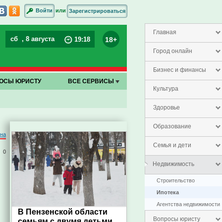
или
Войти
Зарегистрироваться
Главная
сб
, 8 августа
18+
19
:
18
Город онлайн
Бизнес и финансы
ОСЫ ЮРИСТУ
ВСЕ СЕРВИСЫ
Культура
Здоровье
Образование
на
Семья и дети
0
Недвижимость
Строительство
Ипотека
Агентства недвижимости
В Пензенской области
Вопросы юристу
семьям с двумя детьми