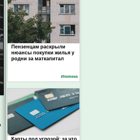
Пензенцам раскрыли
нюансы покупки жилья у
родни за маткапитал
Ипотека
а
Карты под угрозой: за что