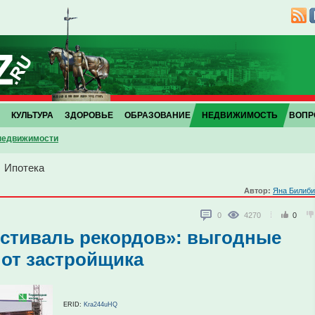
КУЛЬТУРА
ЗДОРОВЬЕ
ОБРАЗОВАНИЕ
НЕДВИЖИМОСТЬ
ВОПР
 недвижимости
→
Ипотека
Автор:
Яна Билиби
0
4270
0
естиваль рекордов»: выгодные
 от застройщика
ERID:
Kra244uHQ