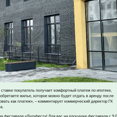
 ставке покупатель получает комфортный платеж по ипотеке,
иобретаете жилье, которое можно будет отдать в аренду после
овать как платеж», – комментирует коммерческий директор ГК
а.
на фестивале «Лугофест»! Для вас на площадке фестиваля с 9.