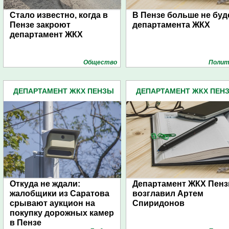
Стало известно, когда в
В Пензе больше не буд
Пензе закроют
департамента ЖКХ
департамент ЖКХ
Общество
Полит
ДЕПАРТАМЕНТ ЖКХ ПЕНЗЫ
ДЕПАРТАМЕНТ ЖКХ ПЕН
(65)
(65)
Откуда не ждали:
Департамент ЖКХ Пен
жалобщики из Саратова
возглавил Артем
срывают аукцион на
Спиридонов
покупку дорожных камер
в Пензе