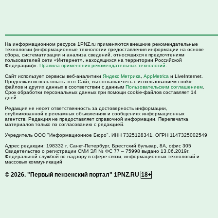
На информационном ресурсе 1PNZ.ru применяются внешние рекомендательные
технологии (информационные технологии предоставления информации на основе
сбора, систематизации и анализа сведений, относящихся к предпочтениям
пользователей сети «Интернет», находящихся на территории Российской
Федерации)».
Правила применения рекомендательных технологий
.
Сайт использует сервисы веб-аналитики
Яндекс Метрика
,
AppMetrica
и LiveInternet.
Продолжая использовать этот Сайт, вы соглашаетесь с использованием cookie-
файлов и других данных в соответствии с данным
Пользовательским соглашением
.
Срок обработки персональных данных при помощи cookie-файлов составляет 14
дней.
Редакция не несет ответственность за достоверность информации,
опубликованной в рекламных объявлениях и сообщениях информационных
агентств. Редакция не предоставляет справочной информации. Перепечатка
материалов только по согласованию с редакцией.
Учредитель ООО "Информационное Бюро". ИНН 7325128341, ОГРН 1147325002549
Адрес редакции:
198332
г. Санкт-Петербург,
Брестский бульвар, 8А, офис 305
Свидетельство о регистрации СМИ ЭЛ № ФС 77 – 75998 выдано 13.06.2019г.
Федеральной службой по надзору в сфере связи, информационных технологий и
массовых коммуникаций
© 2026.
"Первый пензенский портал" 1PNZ.RU
18+