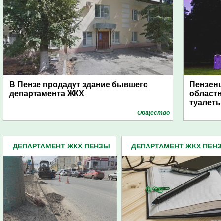
В Пензе продадут здание бывшего
Пензенц
департамента ЖКХ
област
туалет
Общество
ДЕПАРТАМЕНТ ЖКХ ПЕНЗЫ
ДЕПАРТАМЕНТ ЖКХ ПЕН
(65)
(65)