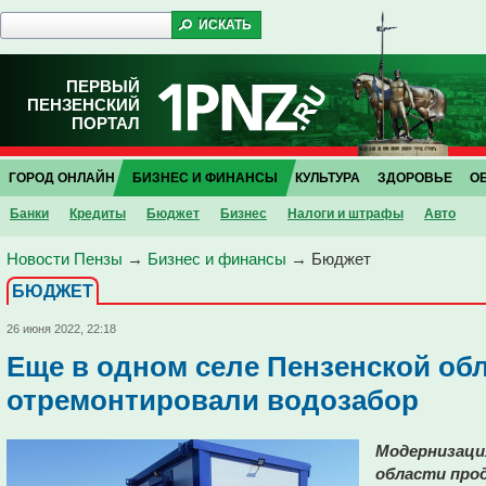
ПЕРВЫЙ
ПЕНЗЕНСКИЙ
ПОРТАЛ
ГОРОД ОНЛАЙН
БИЗНЕС И ФИНАНСЫ
КУЛЬТУРА
ЗДОРОВЬЕ
О
Банки
Кредиты
Бюджет
Бизнес
Налоги и штрафы
Авто
Новости Пензы
→
Бизнес и финансы
→
Бюджет
БЮДЖЕТ
26 июня 2022, 22:18
Еще в одном селе Пензенской об
отремонтировали водозабор
Модернизаци
области про