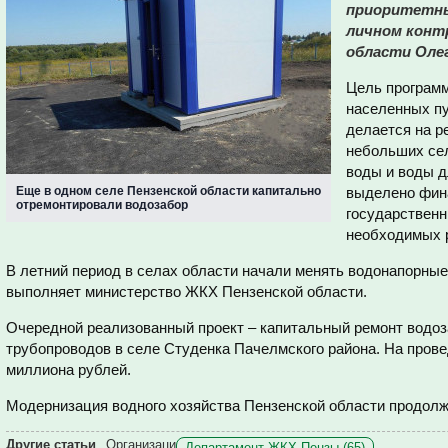
приоритетны
личном конт
области Оле
Цель программ
населенных пу
делается на р
небольших сел
воды и воды д
Еще в одном селе Пензенской области капитально
выделено фина
отремонтировали водозабор
государственн
необходимых р
В летний период в селах области начали менять водонапорные
выполняет министерство ЖКХ Пензенской области.
Очередной реализованный проект – капитальный ремонт водоз
трубопроводов в селе Студенка Пачелмского района. На прове
миллиона рублей.
Модернизация водного хозяйства Пензенской области продолж
Другие статьи
Организаци
Департамент ЖКХ Пензы (65)