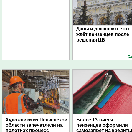
Деньги дешевеют: что
ждёт пензенцев после
решения ЦБ
Ба
Художники из Пензенской
Более 13 тысяч
области запечатлели на
пензенцев оформили
полотнах процесс
самозапрет на кредит