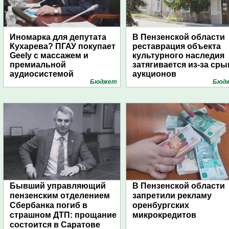
Иномарка для депутата
В Пензенской области
Кухарева? ПГАУ покупает
реставрация объекта
Geely с массажем и
культурного наследия
премиальной
затягивается из-за сры
аудиосистемой
аукционов
Бюджет
Бюд
Бывший управляющий
В Пензенской области
пензенским отделением
запретили рекламу
Сбербанка погиб в
оренбургских
страшном ДТП: прощание
микрокредитов
состоится в Саратове