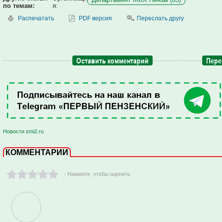
по темам:
я:
Распечатать
PDF версия
Переслать другу
Оставить комментарий
Пере
Новости smi2.ru
КОММЕНТАРИИ
- Нажмите ,чтобы оценить