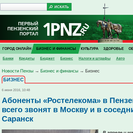
ПЕРВЫЙ
ПЕНЗЕНСКИЙ
ПОРТАЛ
ГОРОД ОНЛАЙН
БИЗНЕС И ФИНАНСЫ
КУЛЬТУРА
ЗДОРОВЬЕ
О
Банки
Кредиты
Бюджет
Бизнес
Налоги и штрафы
Авто
Новости Пензы
→
Бизнес и финансы
→
Бизнес
БИЗНЕС
6 июня 2016, 10:48
Абоненты «Ростелекома» в Пензе
всего звонят в Москву и в соседн
Саранск
В апреле и м