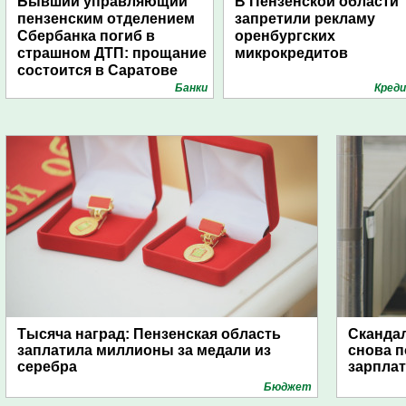
Бывший управляющий
В Пензенской области
пензенским отделением
запретили рекламу
Сбербанка погиб в
оренбургских
страшном ДТП: прощание
микрокредитов
состоится в Саратове
Банки
Кред
Тысяча наград: Пензенская область
Скандал
заплатила миллионы за медали из
снова п
серебра
зарпла
Бюджет