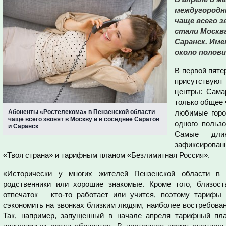
междугородн
чаще всего 
стали Москва
Саранск. Име
около полови
В первой пяте
присутствуют
центры: Сама
только общее 
Абоненты «Ростелекома» в Пензенской области
любимые горо
чаще всего звонят в Москву и в соседние Саратов
одного польз
и Саранск
Самые дли
зафиксирован
«Твоя страна» и тарифным планом «Безлимитная Россия».
«Исторически у многих жителей Пензенской области в 
родственники или хорошие знакомые. Кроме того, близос
отпечаток – кто-то работает или учится, поэтому тарифы
сэкономить на звонках близким людям, наиболее востребова
Так, например, запущенный в начале апреля тарифный пла