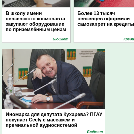
В школу имени
Более 13 тысяч
пензенского космонавта
пензенцев оформили
закупают оборудование
самозапрет на кредит
по приземлённым ценам
Бюджет
Кред
Иномарка для депутата Кухарева? ПГАУ
покупает Geely с массажем и
премиальной аудиосистемой
Бюджет