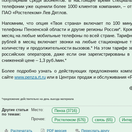
популярным среди абонентов. В настоящее время специаль
телефонии уже оценили более 1000 клиентов компании», – о
ПАО «Ростелеком» Лев Дятлов.
Напомним, что опция «Твоя страна» включает по 100 мину
телефоны Пензенской области и другие регионы России*. Кроме
месяц на любые мобильные телефоны по всей стране. Тарифн
рублей в месяц включает звонки на любые стационарные т
количеству и продолжительности вызовов.* На этом тарифе 
российских операторов, даже если они зарегистрированы в 
сниженной цене – 1,3 руб./мин.*
Более подробно узнать о действующих предложениях компан
сайте
www.penza.rt.ru
или в Центрах продаж и обслуживания «
ф
*предложение действительно на день выхода материала
Другие статьи
Место:
Пенза (3716)
по темам:
Прочее:
Ростелеком (676)
связь (65)
Интер
Распечатать
PDF версия
Переслать другу