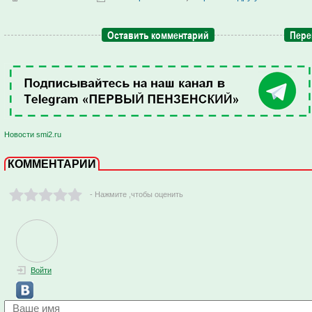
Оставить комментарий
Пере
Новости smi2.ru
КОММЕНТАРИИ
- Нажмите ,чтобы оценить
Войти