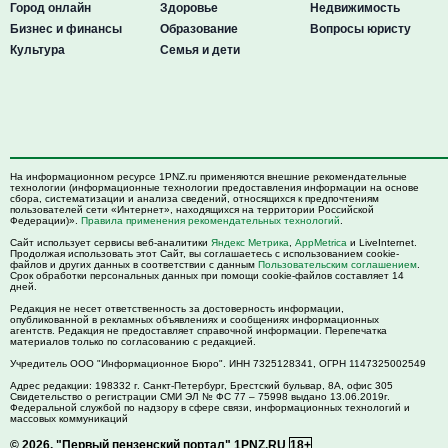
Город онлайн
Здоровье
Недвижимость
Бизнес и финансы
Образование
Вопросы юристу
Культура
Семья и дети
На информационном ресурсе 1PNZ.ru применяются внешние рекомендательные
технологии (информационные технологии предоставления информации на основе
сбора, систематизации и анализа сведений, относящихся к предпочтениям
пользователей сети «Интернет», находящихся на территории Российской
Федерации)».
Правила применения рекомендательных технологий
.
Сайт использует сервисы веб-аналитики
Яндекс Метрика
,
AppMetrica
и LiveInternet.
Продолжая использовать этот Сайт, вы соглашаетесь с использованием cookie-
файлов и других данных в соответствии с данным
Пользовательским соглашением
.
Срок обработки персональных данных при помощи cookie-файлов составляет 14
дней.
Редакция не несет ответственность за достоверность информации,
опубликованной в рекламных объявлениях и сообщениях информационных
агентств. Редакция не предоставляет справочной информации. Перепечатка
материалов только по согласованию с редакцией.
Учредитель ООО "Информационное Бюро". ИНН 7325128341, ОГРН 1147325002549
Адрес редакции:
198332
г. Санкт-Петербург,
Брестский бульвар, 8А, офис 305
Свидетельство о регистрации СМИ ЭЛ № ФС 77 – 75998 выдано 13.06.2019г.
Федеральной службой по надзору в сфере связи, информационных технологий и
массовых коммуникаций
© 2026.
"Первый пензенский портал" 1PNZ.RU
18+