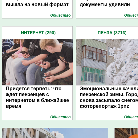
вышла на новый формат
документы удивили
Общество
Общес
ИНТЕРНЕТ (290)
ПЕНЗА (3716)
Придется терпеть: что
Эмоциональные качел
ждет пензенцев с
пензенской зимы. Горо
интернетом в ближайшее
снова засыпало снегом
время
фоторепортаж 1pnz
Общество
Общес