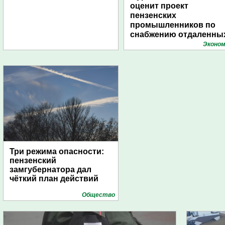
оценит проект
пензенских
промышленников по
снабжению отдаленны
поселений с помощью
Эконом
дирижаблей
Три режима опасности:
пензенский
замгубернатора дал
чёткий план действий
Общество