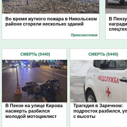
Во время жуткого пожара в Никольском
В Пензу
районе сгорели несколько зданий
награди
спецте
Проиcшествия
СМЕРТЬ (5440)
СМЕРТЬ (5440)
В Пензе на улице Кирова
Трагедия в Заречном:
насмерть разбился
подросток разбился, у
молодой мотоциклист
с высоты