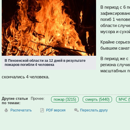
В период с 6 п
зафиксировано
погиб 1 челов
области случи
мусора и сухо
Крайне серье
бывшем санат
В период же с 
В Пензенской области за 12 дней в результате
региона случи
пожаров погибли 4 человека
масштабных по
скончались 4 человека.
Другие статьи
Прочее:
пожар (3215)
смерть (5440)
МЧС (
по темам:
Распечатать
PDF версия
Переслать другу