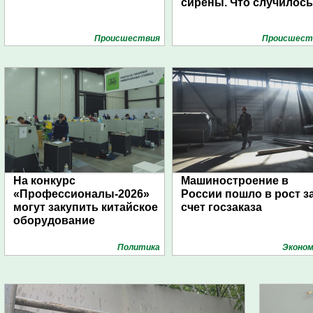
сирены. Что случилос
Проиcшествия
Проиcшест
На конкурс
Машиностроение в
«Профессионалы-2026»
России пошло в рост з
могут закупить китайское
счет госзаказа
оборудование
Политика
Эконом