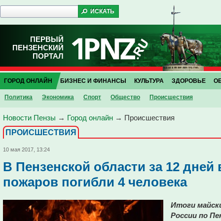
ПЕРВЫЙ
ПЕНЗЕНСКИЙ
ПОРТАЛ
ГОРОД ОНЛАЙН
БИЗНЕС И ФИНАНСЫ
КУЛЬТУРА
ЗДОРОВЬЕ
О
Политика
Экономика
Спорт
Общество
Проиcшествия
Новости Пензы
→
Город онлайн
→
Проиcшествия
ПРОИCШЕСТВИЯ
10 мая 2017, 13:24
В Пензенской области за 12 дней 
пожаров погибли 4 человека
Итоги майски
России по Пе