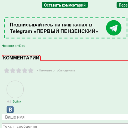
Оставить комментарий
Пере
Новости smi2.ru
КОММЕНТАРИИ
- Нажмите ,чтобы оценить
Войти