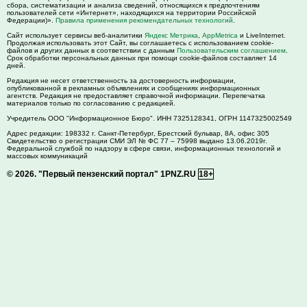
сбора, систематизации и анализа сведений, относящихся к предпочтениям
пользователей сети «Интернет», находящихся на территории Российской
Федерации)».
Правила применения рекомендательных технологий
.
Сайт использует сервисы веб-аналитики
Яндекс Метрика
,
AppMetrica
и LiveInternet.
Продолжая использовать этот Сайт, вы соглашаетесь с использованием cookie-
файлов и других данных в соответствии с данным
Пользовательским соглашением
.
Срок обработки персональных данных при помощи cookie-файлов составляет 14
дней.
Редакция не несет ответственность за достоверность информации,
опубликованной в рекламных объявлениях и сообщениях информационных
агентств. Редакция не предоставляет справочной информации. Перепечатка
материалов только по согласованию с редакцией.
Учредитель ООО "Информационное Бюро". ИНН 7325128341, ОГРН 1147325002549
Адрес редакции:
198332
г. Санкт-Петербург,
Брестский бульвар, 8А, офис 305
Свидетельство о регистрации СМИ ЭЛ № ФС 77 – 75998 выдано 13.06.2019г.
Федеральной службой по надзору в сфере связи, информационных технологий и
массовых коммуникаций
© 2026.
"Первый пензенский портал" 1PNZ.RU
18+