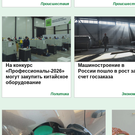
Проиcшествия
Проиcшест
На конкурс
Машиностроение в
«Профессионалы-2026»
России пошло в рост з
могут закупить китайское
счет госзаказа
оборудование
Политика
Эконом