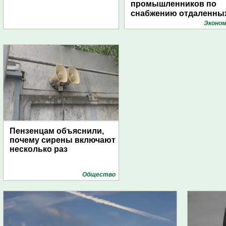
промышленников по
снабжению отдаленны
поселений с помощью
Эконом
дирижаблей
Пензенцам объяснили,
почему сирены включают
несколько раз
Общество