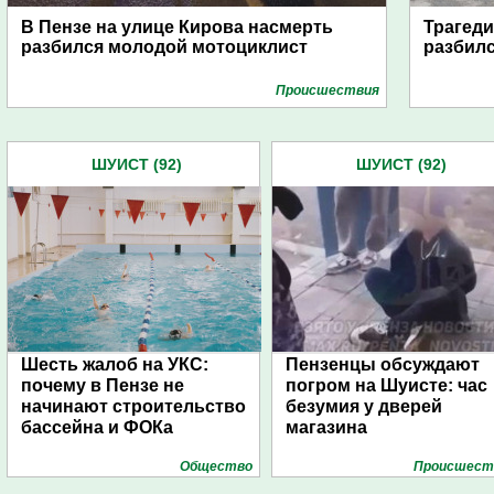
В Пензе на улице Кирова насмерть
Трагеди
разбился молодой мотоциклист
разбилс
Проиcшествия
ШУИСТ (92)
ШУИСТ (92)
Шесть жалоб на УКС:
Пензенцы обсуждают
почему в Пензе не
погром на Шуисте: час
начинают строительство
безумия у дверей
бассейна и ФОКа
магазина
Общество
Проиcшест