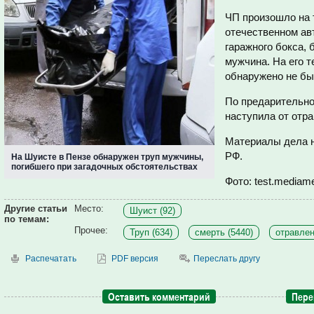
ЧП произошло на 
отечественном ав
гаражного бокса,
мужчина. На его 
обнаружено не бы
По предарительно
наступила от отр
Материалы дела 
РФ.
На Шуисте в Пензе обнаружен труп мужчины,
погибшего при загадочных обстоятельствах
Фото: test.mediame
Другие статьи
Место:
Шуист (92)
по темам:
Прочее:
Труп (634)
смерть (5440)
отравлен
Распечатать
PDF версия
Переслать другу
Оставить комментарий
Пере