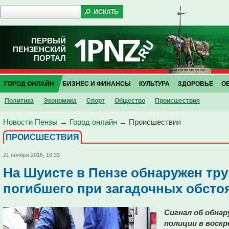
ПЕРВЫЙ
ПЕНЗЕНСКИЙ
ПОРТАЛ
ГОРОД ОНЛАЙН
БИЗНЕС И ФИНАНСЫ
КУЛЬТУРА
ЗДОРОВЬЕ
О
Политика
Экономика
Спорт
Общество
Проиcшествия
Новости Пензы
→
Город онлайн
→
Проиcшествия
ПРОИCШЕСТВИЯ
21 ноября 2016, 10:33
На Шуисте в Пензе обнаружен тр
погибшего при загадочных обсто
Сигнал об обнар
полиции в воскре