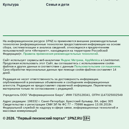
Культура
Семья и дети
На информационном ресурсе 1PNZ.ru применяются внешние рекомендательные
технологии (информационные технологии предоставления информации на основе
сбора, систематизации и анализа сведений, относящихся к предпочтениям
пользователей сети «Интернет», находящихся на территории Российской
Федерации)».
Правила применения рекомендательных технологий
.
Сайт использует сервисы веб-аналитики
Яндекс Метрика
,
AppMetrica
и LiveInternet.
Продолжая использовать этот Сайт, вы соглашаетесь с использованием cookie-
файлов и других данных в соответствии с данным
Пользовательским соглашением
.
Срок обработки персональных данных при помощи cookie-файлов составляет 14
дней.
Редакция не несет ответственность за достоверность информации,
опубликованной в рекламных объявлениях и сообщениях информационных
агентств. Редакция не предоставляет справочной информации. Перепечатка
материалов только по согласованию с редакцией.
Учредитель ООО "Информационное Бюро". ИНН 7325128341, ОГРН 1147325002549
Адрес редакции:
198332
г. Санкт-Петербург,
Брестский бульвар, 8А, офис 305
Свидетельство о регистрации СМИ ЭЛ № ФС 77 – 75998 выдано 13.06.2019г.
Федеральной службой по надзору в сфере связи, информационных технологий и
массовых коммуникаций
© 2026.
"Первый пензенский портал" 1PNZ.RU
18+