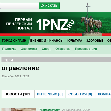
ПЕРВЫЙ
ПЕНЗЕНСКИЙ
ПОРТАЛ
ГОРОД ОНЛАЙН
БИЗНЕС И ФИНАНСЫ
КУЛЬТУРА
ЗДОРОВЬЕ
О
Политика
Экономика
Спорт
Общество
Проиcшествия
ТЕГИ
отравление
20 ноября 2013, 17:32
НОВОСТИ [181]
ИНТЕРВЬЮ [0]
СОБЫТИЯ [0]
КОМПАН
Проиcшествия
28 апреля 2026, 20:00