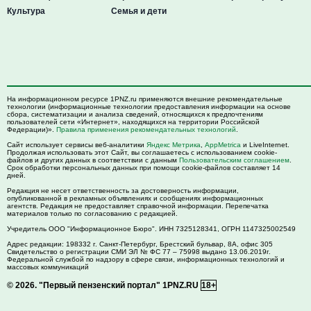
Культура
Семья и дети
На информационном ресурсе 1PNZ.ru применяются внешние рекомендательные
технологии (информационные технологии предоставления информации на основе
сбора, систематизации и анализа сведений, относящихся к предпочтениям
пользователей сети «Интернет», находящихся на территории Российской
Федерации)».
Правила применения рекомендательных технологий
.
Сайт использует сервисы веб-аналитики
Яндекс Метрика
,
AppMetrica
и LiveInternet.
Продолжая использовать этот Сайт, вы соглашаетесь с использованием cookie-
файлов и других данных в соответствии с данным
Пользовательским соглашением
.
Срок обработки персональных данных при помощи cookie-файлов составляет 14
дней.
Редакция не несет ответственность за достоверность информации,
опубликованной в рекламных объявлениях и сообщениях информационных
агентств. Редакция не предоставляет справочной информации. Перепечатка
материалов только по согласованию с редакцией.
Учредитель ООО "Информационное Бюро". ИНН 7325128341, ОГРН 1147325002549
Адрес редакции:
198332
г. Санкт-Петербург,
Брестский бульвар, 8А, офис 305
Свидетельство о регистрации СМИ ЭЛ № ФС 77 – 75998 выдано 13.06.2019г.
Федеральной службой по надзору в сфере связи, информационных технологий и
массовых коммуникаций
© 2026.
"Первый пензенский портал" 1PNZ.RU
18+