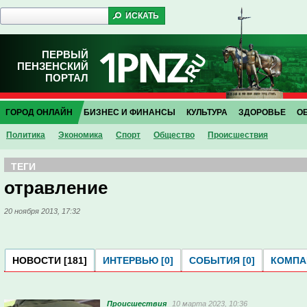
ПЕРВЫЙ
ПЕНЗЕНСКИЙ
ПОРТАЛ
ГОРОД ОНЛАЙН
БИЗНЕС И ФИНАНСЫ
КУЛЬТУРА
ЗДОРОВЬЕ
О
Политика
Экономика
Спорт
Общество
Проиcшествия
ТЕГИ
отравление
20 ноября 2013, 17:32
НОВОСТИ [181]
ИНТЕРВЬЮ [0]
СОБЫТИЯ [0]
КОМПАН
Проиcшествия
10 марта 2023, 10:36