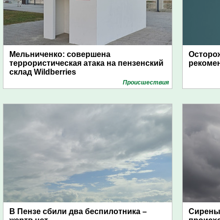
Мельниченко: совершена
Осторож
террористическая атака на пензенский
рекоме
склад Wildberries
Проиcшествия
В Пензе сбили два беспилотника –
Сирены 