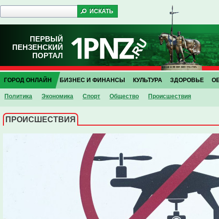
ПЕРВЫЙ
ПЕНЗЕНСКИЙ
ПОРТАЛ
ГОРОД ОНЛАЙН
БИЗНЕС И ФИНАНСЫ
КУЛЬТУРА
ЗДОРОВЬЕ
О
Политика
Экономика
Спорт
Общество
Проиcшествия
ПРОИCШЕСТВИЯ