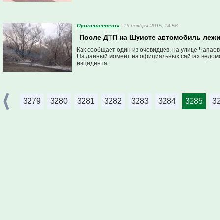
Проиcшествия
13 ноября 2015, 14:56
После ДТП на Шуисте автомобиль лежит
Как сообщает один из очевидцев, на улице Чапаев
На данный момент на официальных сайтах ведомс
инцидента.
3279
3280
3281
3282
3283
3284
3285
3