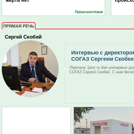
жертв нет
происх
Проиcшествия
ПРЯМАЯ РЕЧЬ
Сергей Скобей
Интервью с директоро
СОГАЗ Сергеем Скобе
Порталу 1pnz.ru дал интервью ру
СОГАЗ Сергей Скобей. С ним бесе