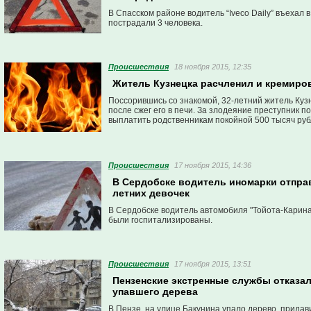
В Спасском районе водитель “Iveco Daily” въехал 
пострадали 3 человека.
Проиcшествия
18 ноября 2015, 12:35
Житель Кузнецка расчленил и кремиро
Поссорившись со знакомой, 32-летний житель Куз
после сжег его в печи. За злодеяние преступник п
выплатить родственникам покойной 500 тысяч руб
Проиcшествия
17 ноября 2015, 14:36
В Сердобске водитель иномарки отправ
летних девочек
В Сердобске водитель автомобиля "Тойота-Карина
были госпитализированы.
Проиcшествия
17 ноября 2015, 13:51
Пензенские экстренные службы отказа
упавшего дерева
В Пензе, на улице Бакунина упало дерево, прида