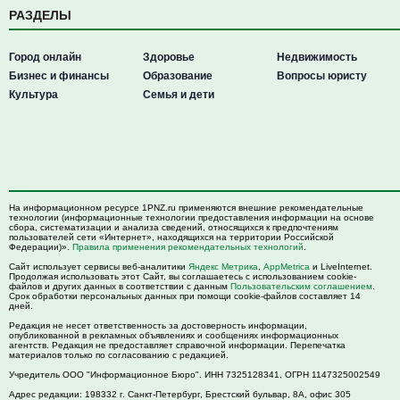
РАЗДЕЛЫ
Город онлайн
Здоровье
Недвижимость
Бизнес и финансы
Образование
Вопросы юристу
Культура
Семья и дети
На информационном ресурсе 1PNZ.ru применяются внешние рекомендательные
технологии (информационные технологии предоставления информации на основе
сбора, систематизации и анализа сведений, относящихся к предпочтениям
пользователей сети «Интернет», находящихся на территории Российской
Федерации)».
Правила применения рекомендательных технологий
.
Сайт использует сервисы веб-аналитики
Яндекс Метрика
,
AppMetrica
и LiveInternet.
Продолжая использовать этот Сайт, вы соглашаетесь с использованием cookie-
файлов и других данных в соответствии с данным
Пользовательским соглашением
.
Срок обработки персональных данных при помощи cookie-файлов составляет 14
дней.
Редакция не несет ответственность за достоверность информации,
опубликованной в рекламных объявлениях и сообщениях информационных
агентств. Редакция не предоставляет справочной информации. Перепечатка
материалов только по согласованию с редакцией.
Учредитель ООО "Информационное Бюро". ИНН 7325128341, ОГРН 1147325002549
Адрес редакции:
198332
г. Санкт-Петербург,
Брестский бульвар, 8А, офис 305