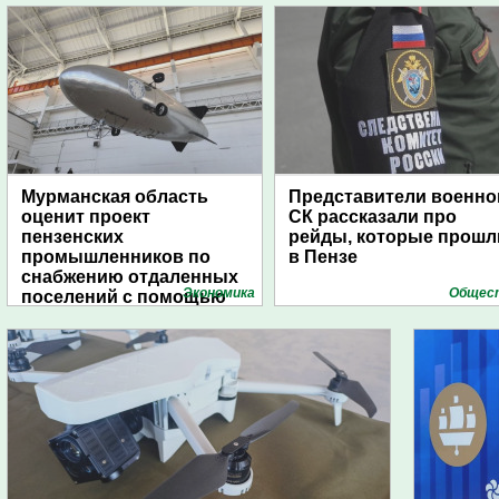
Мурманская область
Представители военно
оценит проект
СК рассказали про
пензенских
рейды, которые прошл
промышленников по
в Пензе
снабжению отдаленных
Экономика
Общес
поселений с помощью
дирижаблей