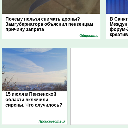
Почему нельзя снимать дроны?
В Санкт
Замгубернатора объяснил пензенцам
Междун
причину запрета
форум-2
креати
Общество
15 июля в Пензенской
области включили
сирены. Что случилось?
Проиcшествия