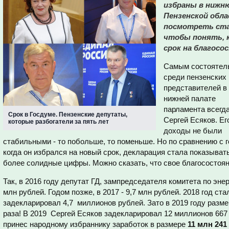
избраны в нижн
Пензенской обла
посмотреть ста
чтобы понять, 
срок на благосо
Самым состоятел
среди пензенских
представителей в
нижней палате
парламента всегд
Срок в Госдуме. Пензенские депутаты,
Сергей Есяков. Ег
которые разбогатели за пять лет
доходы не были
стабильными - то побольше, то поменьше. Но по сравнению с г
когда он избрался на новый срок, декларация стала показыват
более солидные цифры. Можно сказать, что свое благосостоян
Так, в 2016 году депутат ГД, зампредседателя комитета по эне
млн рублей. Годом позже, в 2017 - 9,7 млн рублей. 2018 год ст
задекларировал 4,7 миллионов рублей. Зато в 2019 году разме
раза! В 2019 Сергей Есяков задекларировал 12 миллионов 667
принес народному избраннику заработок в размере
11 млн 241