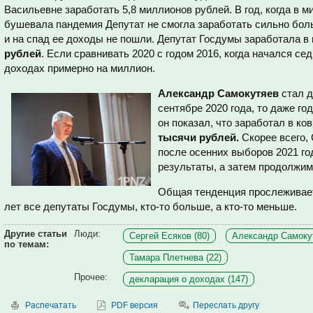
Васильевне заработать 5,8 миллионов рублей. В год, когда в м
бушевала пандемия Депутат не смогла заработать сильно бол
и на спад ее доходы не пошли. Депутат Госдумы заработала в
рублей
. Если сравнивать 2020 с годом 2016, когда начался се
доходах примерно на миллион.
Александр Самокутяев
стал д
сентябре 2020 года, то даже го
он показал, что заработал в к
тысячи рублей.
Скорее всего,
после осенних выборов 2021 го
результаты, а затем продолжим
Общая тенденция прослеживает
лет все депутаты Госдумы, кто-то больше, а кто-то меньше.
Другие статьи
Люди:
Сергей Есяков (80)
Александр Самокут
по темам:
Тамара Плетнева (22)
Прочее:
декларация о доходах (147)
Распечатать
PDF версия
Переслать другу