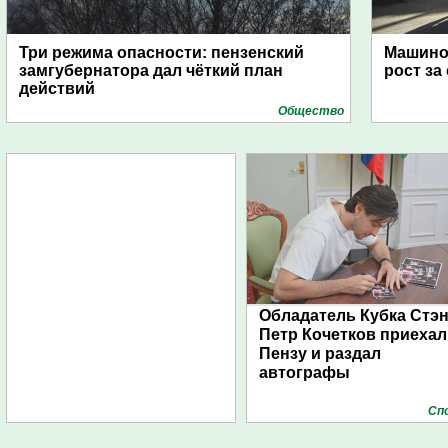
Три режима опасности: пензенский
Машино
замгубернатора дал чёткий план
рост за
действий
Общество
Обладатель Кубка Стэ
Петр Кочетков приехал
Пензу и раздал
автографы
Сп