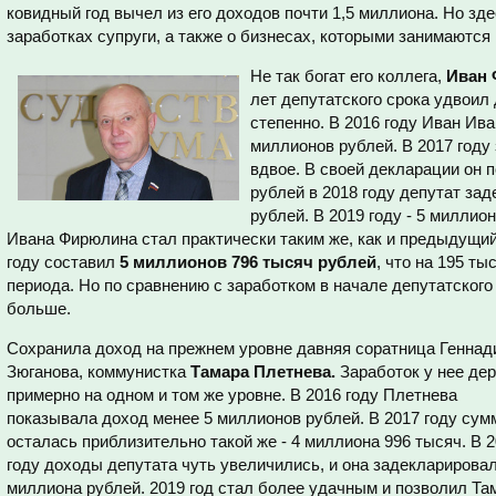
ковидный год вычел из его доходов почти 1,5 миллиона. Но зд
заработках супруги, а также о бизнесах, которыми занимаются
Не так богат его коллега,
Иван 
лет депутатского срока удвоил
степенно. В 2016 году Иван Ив
миллионов рублей. В 2017 году
вдвое. В своей декларации он 
рублей в 2018 году депутат за
рублей. В 2019 году - 5 миллио
Ивана Фирюлина стал практически таким же, как и предыдущи
году составил
5 миллионов 796 тысяч рублей
, что на 195 т
периода. Но по сравнению с заработком в начале депутатского с
больше.
Сохранила доход на прежнем уровне давняя соратница Геннад
Зюганова, коммунистка
Тамара Плетнева.
Заработок у нее де
примерно на одном и том же уровне. В 2016 году Плетнева
показывала доход менее 5 миллионов рублей. В 2017 году сум
осталась приблизительно такой же - 4 миллиона 996 тысяч. В 
году доходы депутата чуть увеличились, и она задекларировал
миллиона рублей. 2019 год стал более удачным и позволил Та