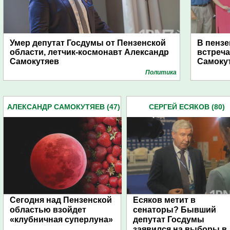
Умер депутат Госдумы от Пензенской
В пензе
области, летчик-космонавт Александр
встреч
Самокутяев
Самоку
Политика
АЛЕКСАНДР САМОКУТЯЕВ (47)
СЕРГЕЙ ЕСЯКОВ (80)
Сегодня над Пензенской
Есяков метит в
областью взойдет
сенаторы? Бывший
«клубничная суперлуна»
депутат Госдумы
заявился на выборы в