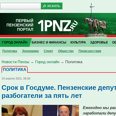
ПЕРВЫЙ
ПЕНЗЕНСКИЙ
ПОРТАЛ
ГОРОД ОНЛАЙН
БИЗНЕС И ФИНАНСЫ
КУЛЬТУРА
ЗДОРОВЬЕ
О
Политика
Экономика
Спорт
Общество
Проиcшествия
Новости Пензы
→
Город онлайн
→
Политика
ПОЛИТИКА
19 апреля 2021, 06:00
Срок в Госдуме. Пензенские депу
разбогатели за пять лет
Ежегодно мы рас
заработали деп