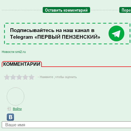
Оставить комментарий
Пере
Новости smi2.ru
КОММЕНТАРИИ
- Нажмите ,чтобы оценить
Войти