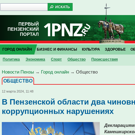
ПЕРВЫЙ
ПЕНЗЕНСКИЙ
ПОРТАЛ
ГОРОД ОНЛАЙН
БИЗНЕС И ФИНАНСЫ
КУЛЬТУРА
ЗДОРОВЬЕ
О
Политика
Экономика
Спорт
Общество
Проиcшествия
Новости Пензы
→
Город онлайн
→
Общество
ОБЩЕСТВО
12 марта 2024, 11:48
В Пензенской области два чинов
коррупционных нарушениях
Декларациям
Камешкирског