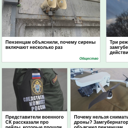
Пензенцам объяснили, почему сирены
Три реж
включают несколько раз
замгубе
действ
Общество
Представители военного
Почему нельзя снимат
СК рассказали про
дроны? Замгубернато
рейды, которые прошли
объяснил пензенцам