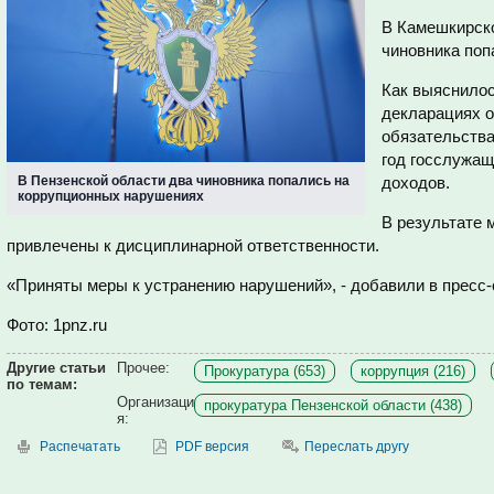
В Камешкирско
чиновника поп
Как выяснилос
декларациях о
обязательства
год госслужащ
В Пензенской области два чиновника попались на
доходов.
коррупционных нарушениях
В результате
привлечены к дисциплинарной ответственности.
«Приняты меры к устранению нарушений», - добавили в пресс
Фото: 1pnz.ru
Другие статьи
Прочее:
Прокуратура (653)
коррупция (216)
по темам:
Организаци
прокуратура Пензенской области (438)
я:
Распечатать
PDF версия
Переслать другу