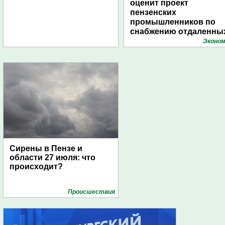
оценит проект
пензенских
промышленников по
снабжению отдаленны
поселений с помощью
Эконом
дирижаблей
Сирены в Пензе и
области 27 июля: что
происходит?
Проиcшествия