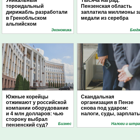
Уникальный
Тысяча наград:
тороидальный
Пензенская область
дирижабль разработали
заплатила миллионы з
в Гренобльском
медали из серебра
альпийском
университете
Экономика
Бюд
Южные корейцы
Скандальная
отжимают у российской
организация в Пензе
компании оборудование
снова под ударом:
и 4 млн долларов: чью
налоги, суды, зарплат
сторону выбрал
Бизнес
Налоги и штр
пензенский суд?