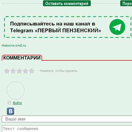
Оставить комментарий
Пере
Новости smi2.ru
КОММЕНТАРИИ
- Нажмите ,чтобы оценить
Войти