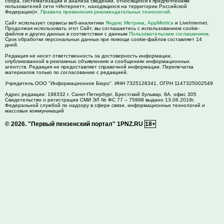
сбора, систематизации и анализа сведений, относящихся к предпочтениям
пользователей сети «Интернет», находящихся на территории Российской
Федерации)».
Правила применения рекомендательных технологий
.
Сайт использует сервисы веб-аналитики
Яндекс Метрика
,
AppMetrica
и LiveInternet.
Продолжая использовать этот Сайт, вы соглашаетесь с использованием cookie-
файлов и других данных в соответствии с данным
Пользовательским соглашением
.
Срок обработки персональных данных при помощи cookie-файлов составляет 14
дней.
Редакция не несет ответственность за достоверность информации,
опубликованной в рекламных объявлениях и сообщениях информационных
агентств. Редакция не предоставляет справочной информации. Перепечатка
материалов только по согласованию с редакцией.
Учредитель ООО "Информационное Бюро". ИНН 7325128341, ОГРН 1147325002549
Адрес редакции:
198332
г. Санкт-Петербург,
Брестский бульвар, 8А, офис 305
Свидетельство о регистрации СМИ ЭЛ № ФС 77 – 75998 выдано 13.06.2019г.
Федеральной службой по надзору в сфере связи, информационных технологий и
массовых коммуникаций
© 2026.
"Первый пензенский портал" 1PNZ.RU
18+