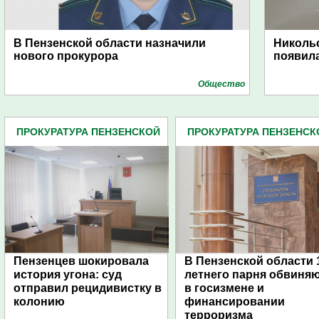
В Пензенской области назначили
Никольс
нового прокурора
появила
Общество
ПРОКУРАТУРА ПЕНЗЕНСКОЙ
ПРОКУРАТУРА ПЕНЗЕНСК
ОБЛАСТИ (438)
ОБЛАСТИ (438)
Пензенцев шокировала
В Пензенской области 
история угона: суд
летнего парня обвиня
отправил рецидивистку в
в госизмене и
колонию
финансировании
терроризма