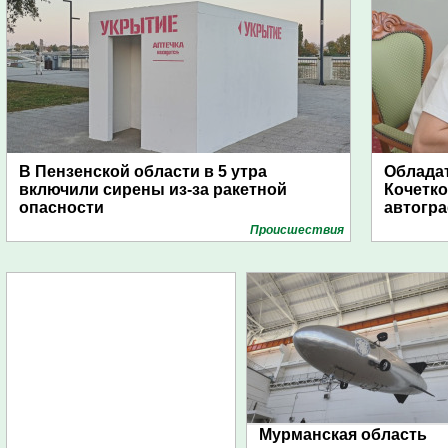
В Пензенской области в 5 утра
Обладат
включили сирены из-за ракетной
Кочетко
опасности
автогр
Проиcшествия
Мурманская область