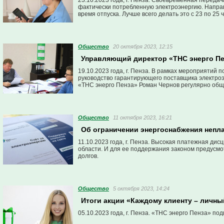
23.10.2023 года, г. Пенза. Своевременная передача
фактически потребленную электроэнергию. Направ
время отпуска. Лучше всего делать это с 23 по 25 
Общество
20 октября 2023, 12:15
Управляющий директор «ТНС энерго Пе
19.10.2023 года, г. Пенза. В рамках мероприяти
руководство гарантирующего поставщика электроэ
«ТНС энерго Пенза» Роман Чернов регулярно обща
Общество
11 октября 2023, 16:21
Об ограничении энергоснабжения непл
11.10.2023 года, г. Пенза. Высокая платежная ди
области. И для ее поддержания законом предусмо
долгов.
Общество
5 октября 2023, 14:24
Итоги акции «Каждому клиенту – личны
05.10.2023 года, г. Пенза. «ТНС энерго Пенза» по