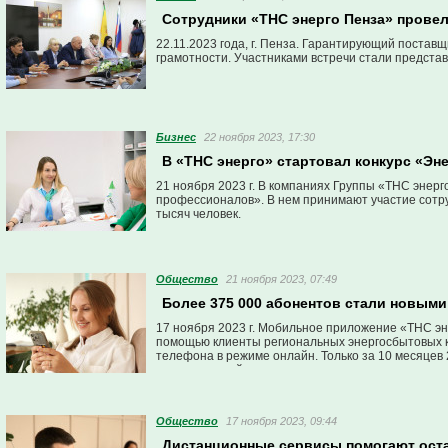
Сотрудники «ТНС энерго Пенза» прове
22.11.2023 года, г. Пенза. Гарантирующий постав
грамотности. Участниками встречи стали предста
Бизнес
22 ноября 2023, 17:30
В «ТНС энерго» стартовал конкурс «Эн
21 ноября 2023 г. В компаниях Группы «ТНС энер
профессионалов». В нем принимают участие сотру
тысяч человек.
Общество
21 ноября 2023, 07:49
Более 375 000 абонентов стали новым
17 ноября 2023 г. Мобильное приложение «ТНС э
помощью клиенты региональных энергосбытовых к
телефона в режиме онлайн. Только за 10 месяцев
пользователей.
Общество
17 ноября 2023, 09:44
Дистанционные сервисы помогают остав