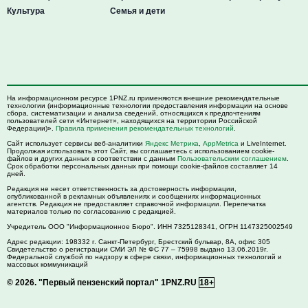
Культура
Семья и дети
На информационном ресурсе 1PNZ.ru применяются внешние рекомендательные
технологии (информационные технологии предоставления информации на основе
сбора, систематизации и анализа сведений, относящихся к предпочтениям
пользователей сети «Интернет», находящихся на территории Российской
Федерации)».
Правила применения рекомендательных технологий
.
Сайт использует сервисы веб-аналитики
Яндекс Метрика
,
AppMetrica
и LiveInternet.
Продолжая использовать этот Сайт, вы соглашаетесь с использованием cookie-
файлов и других данных в соответствии с данным
Пользовательским соглашением
.
Срок обработки персональных данных при помощи cookie-файлов составляет 14
дней.
Редакция не несет ответственность за достоверность информации,
опубликованной в рекламных объявлениях и сообщениях информационных
агентств. Редакция не предоставляет справочной информации. Перепечатка
материалов только по согласованию с редакцией.
Учредитель ООО "Информационное Бюро". ИНН 7325128341, ОГРН 1147325002549
Адрес редакции:
198332
г. Санкт-Петербург,
Брестский бульвар, 8А, офис 305
Свидетельство о регистрации СМИ ЭЛ № ФС 77 – 75998 выдано 13.06.2019г.
Федеральной службой по надзору в сфере связи, информационных технологий и
массовых коммуникаций
© 2026.
"Первый пензенский портал" 1PNZ.RU
18+