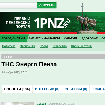
ПЕРВЫЙ
ПЕНЗЕНСКИЙ
ПОРТАЛ
ГОРОД ОНЛАЙН
БИЗНЕС И ФИНАНСЫ
КУЛЬТУРА
ЗДОРОВЬЕ
О
Политика
Экономика
Спорт
Общество
Проиcшествия
ТЕГИ
ТНС Энерго Пенза
9 декабря 2015, 17:16
НОВОСТИ [134]
ИНТЕРВЬЮ [0]
СОБЫТИЯ [0]
КОМПАН
Бизнес
23 ноября 2023, 09:13