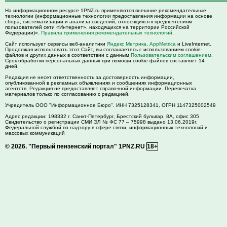
На информационном ресурсе 1PNZ.ru применяются внешние рекомендательные
технологии (информационные технологии предоставления информации на основе
сбора, систематизации и анализа сведений, относящихся к предпочтениям
пользователей сети «Интернет», находящихся на территории Российской
Федерации)».
Правила применения рекомендательных технологий
.
Сайт использует сервисы веб-аналитики
Яндекс Метрика
,
AppMetrica
и LiveInternet.
Продолжая использовать этот Сайт, вы соглашаетесь с использованием cookie-
файлов и других данных в соответствии с данным
Пользовательским соглашением
.
Срок обработки персональных данных при помощи cookie-файлов составляет 14
дней.
Редакция не несет ответственность за достоверность информации,
опубликованной в рекламных объявлениях и сообщениях информационных
агентств. Редакция не предоставляет справочной информации. Перепечатка
материалов только по согласованию с редакцией.
Учредитель ООО "Информационное Бюро". ИНН 7325128341, ОГРН 1147325002549
Адрес редакции:
198332
г. Санкт-Петербург,
Брестский бульвар, 8А, офис 305
Свидетельство о регистрации СМИ ЭЛ № ФС 77 – 75998 выдано 13.06.2019г.
Федеральной службой по надзору в сфере связи, информационных технологий и
массовых коммуникаций
© 2026.
"Первый пензенский портал" 1PNZ.RU
18+