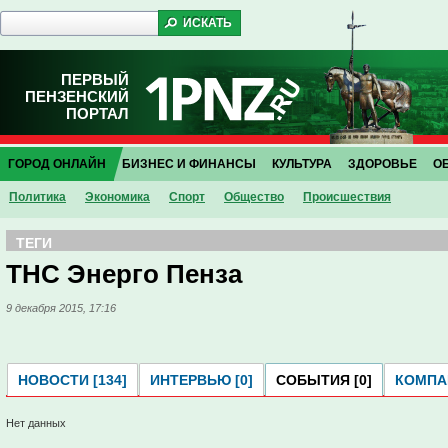
ПЕРВЫЙ
ПЕНЗЕНСКИЙ
ПОРТАЛ
ГОРОД ОНЛАЙН
БИЗНЕС И ФИНАНСЫ
КУЛЬТУРА
ЗДОРОВЬЕ
О
Политика
Экономика
Спорт
Общество
Проиcшествия
ТЕГИ
ТНС Энерго Пенза
9 декабря 2015, 17:16
НОВОСТИ [134]
ИНТЕРВЬЮ [0]
СОБЫТИЯ [0]
КОМПАН
Нет данных