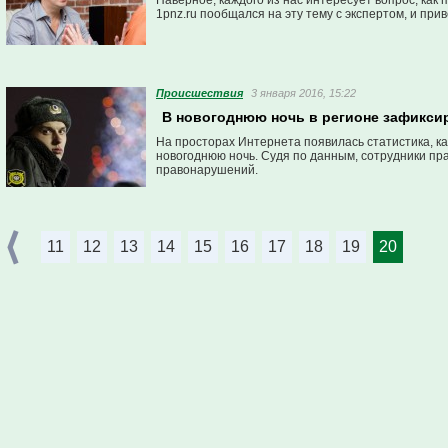
Наверное, каждого из нас интересует вопрос, как 
1pnz.ru пообщался на эту тему с экспертом, и пр
Проиcшествия
3 января 2016, 15:22
В новогоднюю ночь в регионе зафикси
На просторах Интернета появилась статистика, 
новогоднюю ночь. Судя по данным, сотрудники п
правонарушений.
11
12
13
14
15
16
17
18
19
20