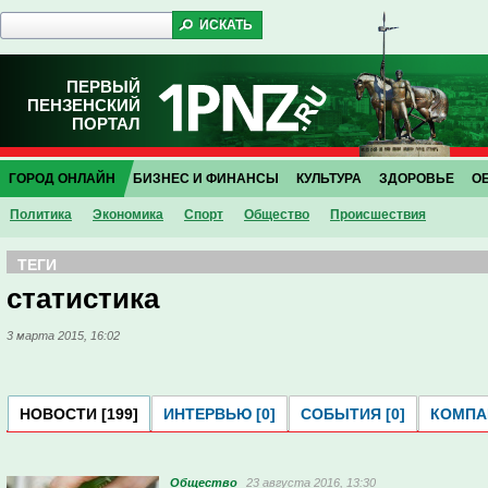
ПЕРВЫЙ
ПЕНЗЕНСКИЙ
ПОРТАЛ
ГОРОД ОНЛАЙН
БИЗНЕС И ФИНАНСЫ
КУЛЬТУРА
ЗДОРОВЬЕ
О
Политика
Экономика
Спорт
Общество
Проиcшествия
ТЕГИ
статистика
3 марта 2015, 16:02
НОВОСТИ [199]
ИНТЕРВЬЮ [0]
СОБЫТИЯ [0]
КОМПАН
Общество
23 августа 2016, 13:30