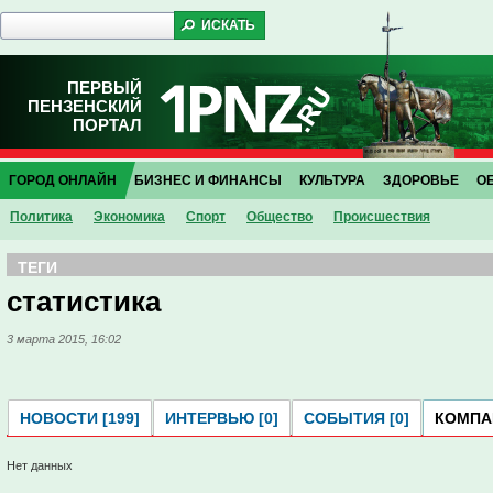
ПЕРВЫЙ
ПЕНЗЕНСКИЙ
ПОРТАЛ
ГОРОД ОНЛАЙН
БИЗНЕС И ФИНАНСЫ
КУЛЬТУРА
ЗДОРОВЬЕ
О
Политика
Экономика
Спорт
Общество
Проиcшествия
ТЕГИ
статистика
3 марта 2015, 16:02
НОВОСТИ [199]
ИНТЕРВЬЮ [0]
СОБЫТИЯ [0]
КОМПАН
Нет данных