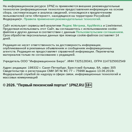
На информационном ресурсе 1PNZ.ru применяются внешние рекомендательные
технологии (информационные технологии предоставления информации на основе
сбора, систематизации и анализа сведений, относящихся к предпочтениям
пользователей сети «Интернет», находящихся на территории Российской
Федерации)».
Правила применения рекомендательных технологий
.
Сайт использует сервисы веб-аналитики
Яндекс Метрика
,
AppMetrica
и LiveInternet.
Продолжая использовать этот Сайт, вы соглашаетесь с использованием cookie-
файлов и других данных в соответствии с данным
Пользовательским соглашением
.
Срок обработки персональных данных при помощи cookie-файлов составляет 14
дней.
Редакция не несет ответственность за достоверность информации,
опубликованной в рекламных объявлениях и сообщениях информационных
агентств. Редакция не предоставляет справочной информации. Перепечатка
материалов только по согласованию с редакцией.
Учредитель ООО "Информационное Бюро". ИНН 7325128341, ОГРН 1147325002549
Адрес редакции:
198332
г. Санкт-Петербург,
Брестский бульвар, 8А, офис 305
Свидетельство о регистрации СМИ ЭЛ № ФС 77 – 75998 выдано 13.06.2019г.
Федеральной службой по надзору в сфере связи, информационных технологий и
массовых коммуникаций
© 2026.
"Первый пензенский портал" 1PNZ.RU
18+