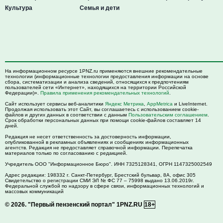
Культура
Семья и дети
На информационном ресурсе 1PNZ.ru применяются внешние рекомендательные
технологии (информационные технологии предоставления информации на основе
сбора, систематизации и анализа сведений, относящихся к предпочтениям
пользователей сети «Интернет», находящихся на территории Российской
Федерации)».
Правила применения рекомендательных технологий
.
Сайт использует сервисы веб-аналитики
Яндекс Метрика
,
AppMetrica
и LiveInternet.
Продолжая использовать этот Сайт, вы соглашаетесь с использованием cookie-
файлов и других данных в соответствии с данным
Пользовательским соглашением
.
Срок обработки персональных данных при помощи cookie-файлов составляет 14
дней.
Редакция не несет ответственность за достоверность информации,
опубликованной в рекламных объявлениях и сообщениях информационных
агентств. Редакция не предоставляет справочной информации. Перепечатка
материалов только по согласованию с редакцией.
Учредитель ООО "Информационное Бюро". ИНН 7325128341, ОГРН 1147325002549
Адрес редакции:
198332
г. Санкт-Петербург,
Брестский бульвар, 8А, офис 305
Свидетельство о регистрации СМИ ЭЛ № ФС 77 – 75998 выдано 13.06.2019г.
Федеральной службой по надзору в сфере связи, информационных технологий и
массовых коммуникаций
© 2026.
"Первый пензенский портал" 1PNZ.RU
18+