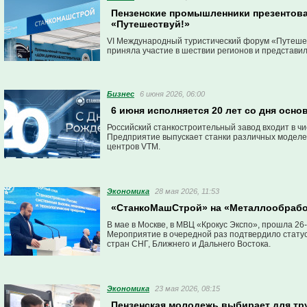
Пензенские промышленники презентова
«Путешествуй!»
VI Международный туристический форум «Путешест
приняла участие в шествии регионов и представи
Бизнес
6 июня 2026, 06:00
6 июня исполняется 20 лет со дня осн
Российский станкостроительный завод входит в 
Предприятие выпускает станки различных моделе
центров VTM.
Экономика
28 мая 2026, 11:53
«СтанкоМашСтрой» на «Металлообработ
В мае в Москве, в МВЦ «Крокус Экспо», прошла 
Мероприятие в очередной раз подтвердило статус
стран СНГ, Ближнего и Дальнего Востока.
Экономика
23 мая 2026, 08:15
Пензенская молодежь выбирает для т