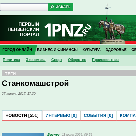
ПЕРВЫЙ
ПЕНЗЕНСКИЙ
ПОРТАЛ
ГОРОД ОНЛАЙН
БИЗНЕС И ФИНАНСЫ
КУЛЬТУРА
ЗДОРОВЬЕ
О
Политика
Экономика
Спорт
Общество
Проиcшествия
ТЕГИ
Станкомашстрой
27 апреля 2017, 17:30
НОВОСТИ [551]
ИНТЕРВЬЮ [0]
СОБЫТИЯ [0]
КОМПАН
Бизнес
11 июня 2026, 09:53