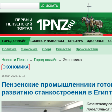
ПЕРВЫЙ
ПЕНЗЕНСКИЙ
ПОРТАЛ
ГОРОД ОНЛАЙН
БИЗНЕС И ФИНАНСЫ
КУЛЬТУРА
ЗДОРОВЬЕ
О
Политика
Экономика
Спорт
Общество
Проиcшествия
Новости Пензы
→
Город онлайн
→
Экономика
ЭКОНОМИКА
15 мая 2026, 17:16
Пензенские промышленники гото
развитию станкостроения в Египт
Станкостро
поделиться 