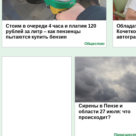
Стоим в очереди 4 часа и платим 120
Обладат
рублей за литр – как пензенцы
Кочетко
пытаются купить бензин
автогр
Общество
Сирены в Пензе и
области 27 июля: что
происходит?
Проиcшест