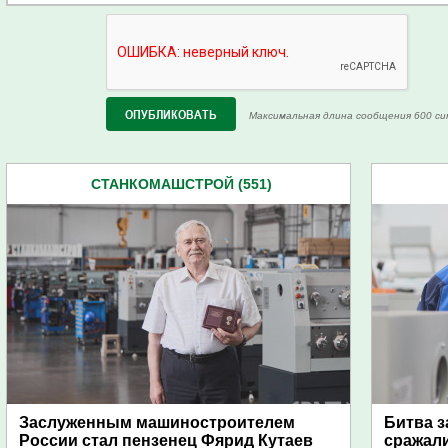
Максимальная длина сообщения 600 си
СТАНКОМАШСТРОЙ (551)
Заслуженным машиностроителем
Битва з
России стал пензенец Фярид Кутаев
сражали