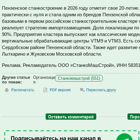
Пензенское станкостроение в 2026 году отметит свое 20-летие
практически с нуля и стала одним из брендов Пензенской обл
базовыми в первом российском станкостроительном кластере
реализует стратегию импортозамещения. Доля локализации по
90%. Предприятия кластера выпускают как классические модел
вертикальные обрабатывающие центры VTM9 и VTM3. Есть соб
Сердобском районе Пензенской области. Также идет развитие
Лыткарино и Жуковском Московской области.
Реклама. Рекламодатель ООО «СтанкоМашСтрой», ИНН 5835
Другие статьи
Организаци
Станкомашстрой (551)
по темам:
я:
Распечатать
PDF версия
Переслать другу
Оставить комментарий
Пере