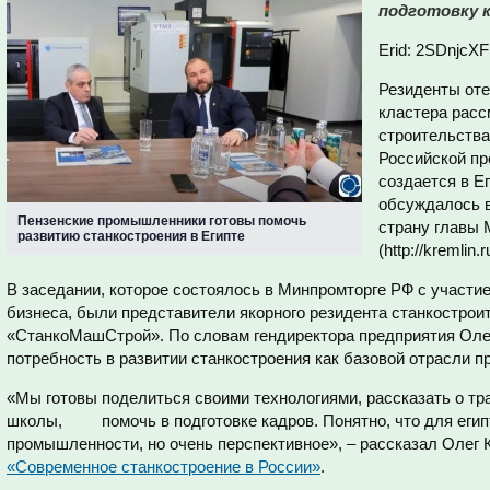
подготовку к
Erid: 2SDnjcX
Резиденты оте
кластера рас
строительства
Российской пр
создается в Е
обсуждалось в
Пензенские промышленники готовы помочь
страну главы 
развитию станкостроения в Египте
(http://kremlin
В заседании, которое состоялось в Минпромторге РФ с участи
бизнеса, были представители якорного резидента станкострои
«СтанкоМашСтрой». По словам гендиректора предприятия Олег
потребность в развитии станкостроения как базовой отрасли 
«Мы готовы поделиться своими технологиями, рассказать о т
школы, помочь в подготовке кадров. Понятно, что для египт
промышленности, но очень перспективное», – рассказал Олег
«Современное станкостроение в России»
.