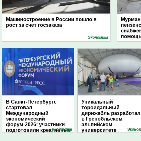
Машиностроение в России пошло в
Мурманс
рост за счет госзаказа
пензен
снабже
помощь
Экономика
В Санкт-Петербурге
Уникальный
стартовал
тороидальный
Международный
дирижабль разработал
экономический
в Гренобльском
форум-2026: участники
альпийском
Экономика
Эконом
подготовили креативные
университете
стенды