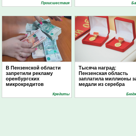
Проиcшествия
Ба
В Пензенской области
Тысяча наград:
запретили рекламу
Пензенская область
оренбургских
заплатила миллионы з
микрокредитов
медали из серебра
Кредиты
Бюд