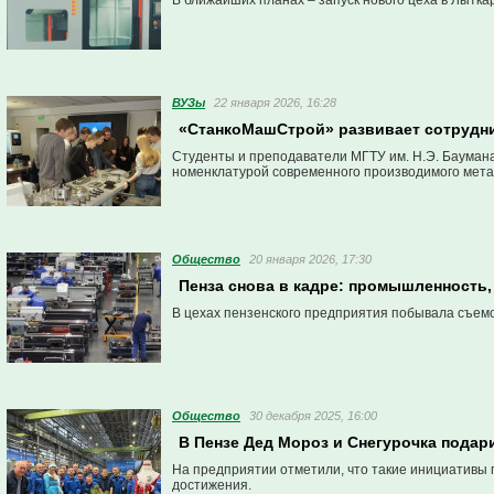
В ближайших планах – запуск нового цеха в Лытка
ВУЗы
22 января 2026, 16:28
«СтанкоМашСтрой» развивает сотруднич
Студенты и преподаватели МГТУ им. Н.Э. Бауман
номенклатурой современного производимого мет
Общество
20 января 2026, 17:30
Пенза снова в кадре: промышленность,
В цехах пензенского предприятия побывала съемо
Общество
30 декабря 2025, 16:00
В Пензе Дед Мороз и Снегурочка подар
На предприятии отметили, что такие инициативы 
достижения.