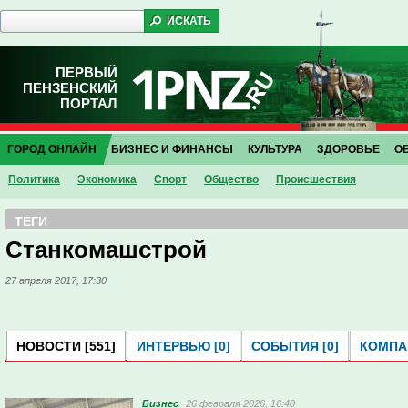
ПЕРВЫЙ
ПЕНЗЕНСКИЙ
ПОРТАЛ
ГОРОД ОНЛАЙН
БИЗНЕС И ФИНАНСЫ
КУЛЬТУРА
ЗДОРОВЬЕ
О
Политика
Экономика
Спорт
Общество
Проиcшествия
ТЕГИ
Станкомашстрой
27 апреля 2017, 17:30
НОВОСТИ [551]
ИНТЕРВЬЮ [0]
СОБЫТИЯ [0]
КОМПАН
Бизнес
26 февраля 2026, 16:40