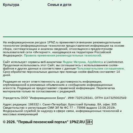
Культура
Семья и дети
На информационном ресурсе 1PNZ.ru применяются внешние рекомендательные
технологии (информационные технологии предоставления информации на основе
сбора, систематизации и анализа сведений, относящихся к предпочтениям
пользователей сети «Интернет», находящихся на территории Российской
Федерации)».
Правила применения рекомендательных технологий
.
Сайт использует сервисы веб-аналитики
Яндекс Метрика
,
AppMetrica
и LiveInternet.
Продолжая использовать этот Сайт, вы соглашаетесь с использованием cookie-
файлов и других данных в соответствии с данным
Пользовательским соглашением
.
Срок обработки персональных данных при помощи cookie-файлов составляет 14
дней.
Редакция не несет ответственность за достоверность информации,
опубликованной в рекламных объявлениях и сообщениях информационных
агентств. Редакция не предоставляет справочной информации. Перепечатка
материалов только по согласованию с редакцией.
Учредитель ООО "Информационное Бюро". ИНН 7325128341, ОГРН 1147325002549
Адрес редакции:
198332
г. Санкт-Петербург,
Брестский бульвар, 8А, офис 305
Свидетельство о регистрации СМИ ЭЛ № ФС 77 – 75998 выдано 13.06.2019г.
Федеральной службой по надзору в сфере связи, информационных технологий и
массовых коммуникаций
© 2026.
"Первый пензенский портал" 1PNZ.RU
18+