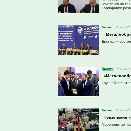
Пензенские прои
комплекса на те
Корпорации разв
"Металлообработ
Бизнес
27 мая 20
«Металлобра
Дискуссия состоя
Бизнес
27 мая 20
«Металлообр
Крупнейшее отра
Бизнес
26 мая 20
Пензенские 
Мероприятие про