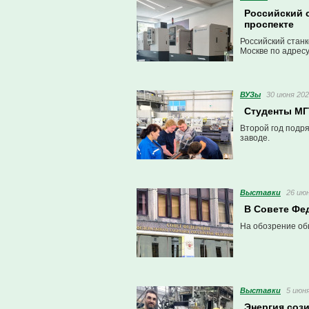
Российский 
проспекте
Российский стан
Москве по адресу
ВУЗы
30 июня 202
Студенты МГТ
Второй год подр
заводе.
Выставки
26 июн
В Совете Фе
На обозрение об
Выставки
5 июня
Энергия соз