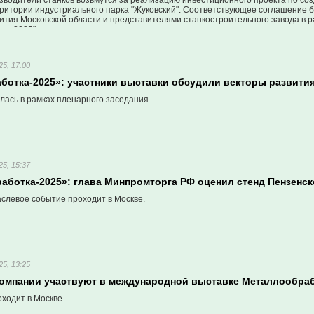
зводители станков возьмутся за реализацию инвестиционного проекта по со
рритории индустриального парка "Жуковский". Соответствующее соглашение 
ития Московской области и представителями станкостроительного завода в 
ка-2025".
25, 17:00
ботка-2025»: участники выставки обсудили векторы развития
лась в рамках пленарного заседания.
25, 15:37
аботка-2025»: глава Минпромторга РФ оценил стенд Пензенск
слевое событие проходит в Москве.
25, 13:25
компании участвуют в международной выставке Металлообраб
ходит в Москве.