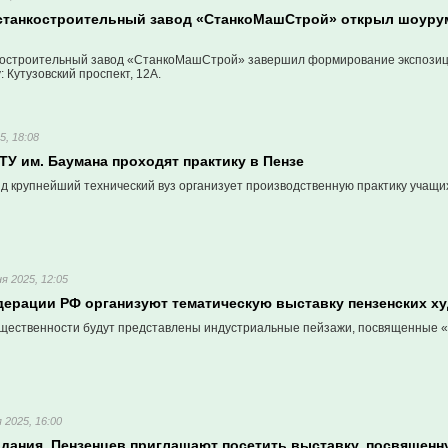
станкостроительный завод «СтанкоМашСтрой» открыл шоурум
костроительный завод «СтанкоМашСтрой» завершил формирование экспозиц
: Кутузовский проспект, 12А.
5, 18:08
У им. Баумана проходят практику в Пензе
яд крупнейший технический вуз организует производственную практику учащи
я 2025, 12:05
дерации РФ организуют тематическую выставку пензенских х
щественности будут представлены индустриальные пейзажи, посвященные «
 2025, 16:00
идания. Пензенцев приглашают посетить выставку, посвященн