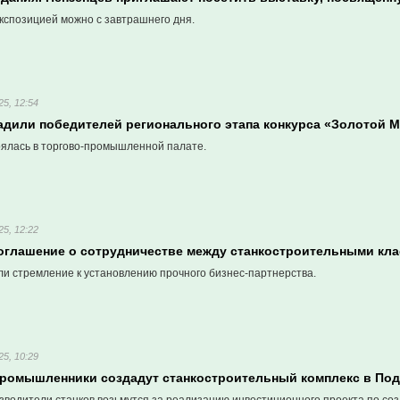
кспозицией можно с завтрашнего дня.
25, 12:54
радили победителей регионального этапа конкурса «Золотой 
ялась в торгово-промышленной палате.
25, 12:22
оглашение о сотрудничестве между станкостроительными кла
и стремление к установлению прочного бизнес-партнерства.
25, 10:29
промышленники создадут станкостроительный комплекс в По