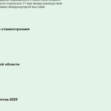
зданию современного станкостроительного
было подписано 27 мая между руководством
рамках международной выставки
 станкостроения
ой области
отка-2025