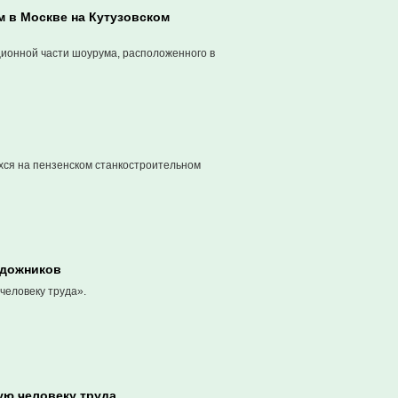
 в Москве на Кутузовском
ионной части шоурума, расположенного в
хся на пензенском станкостроительном
удожников
человеку труда».
ую человеку труда