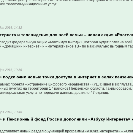
едоставил доступ в интернет магазинам компании «Фортуна» в Пензенской о
нии телекоммуникационных услуг.
ря 2016, 14:12
тернета и телевидения для всей семьи – новая акция «Ростел
оводит федеральную акцию «Максимум выгоды», которая будет полезна всей
й «Домашний интернет» и «Интерактивное ТВ» по максимально выгодным та
ря 2016, 10:36
 подключил новые точки доступа в интернет в селах пензенс
амках проекта «Устранение цифрового неравенства» (УЦН) ввел в эксплуата
ных пунктах на территории 17 районов Пензенской области. Таким образом, 
универсальная услуга по передаче данных, достигло 47 единиц.
ря 2016, 10:48
» и Пенсионный фонд России дополнили «Азбуку Интернета» 
едставляет новый раздел обучающей программы «Азбука Интернета» – «Оплат