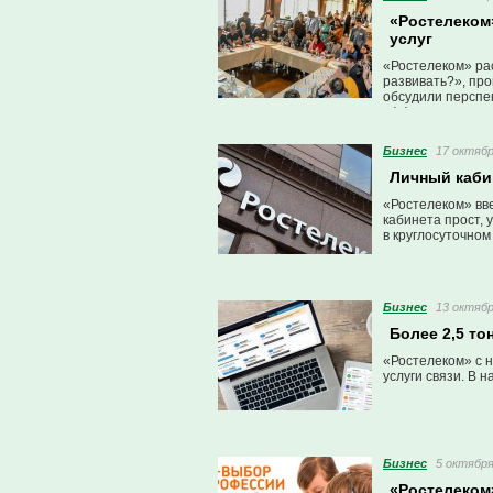
«Ростелеком
услуг
«Ростелеком» рас
развивать?», пр
обсудили перспе
эффективности и
Бизнес
17 октябр
Личный кабин
«Ростелеком» вв
кабинета прост,
в круглосуточном
Бизнес
13 октябр
Более 2,5 то
«Ростелеком» с н
услуги связи. В 
Бизнес
5 октября
«Ростелеком