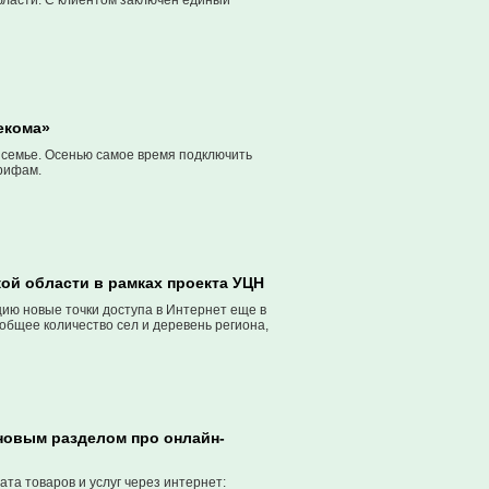
бласти. C клиентом заключен единый
екома»
 семье. Осенью самое время подключить
рифам.
кой области в рамках проекта УЦН
цию новые точки доступа в Интернет еще в
общее количество сел и деревень региона,
новым разделом про онлайн-
а товаров и услуг через интернет: