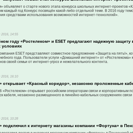
» объявляет о старте нового этапа конкурса школьных интернет-проектов «К
ом каждый год Конкурс посвящён какой-либо отдельной теме. В 2016 году те
ния средствами использования возможностей интернет-технологий».
 2016, 14:55
бном году «Ростелеком» и ESET предлагают надежную защиту 
 условиях
компания ESET представляют совместное предложение «Защита на пять!», кот
учебного года. Пользователи услуги «Домашний интернет» от «Ростелекома» 
нов своей семьи от интернет-угроз и нежелательного контента.
 2016, 16:10
» открывает «Красный коридор», незаконно проложенные каб
16 «Ростелеком» открывает российским операторам связи и корпоративным п
ск кабеля, незаконно размещенного в линейно-кабельных сооружениях связи
 2016, 10:28
» подключил к интернету магазины компании «Фортуна» в Пен