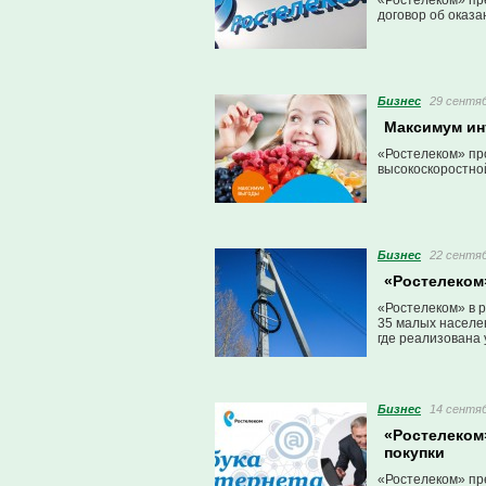
«Ростелеком» пр
договор об оказа
Бизнес
29 сентяб
Максимум ин
«Ростелеком» пр
высокоскоростно
Бизнес
22 сентяб
«Ростелеком»
«Ростелеком» в р
35 малых населен
где реализована 
Бизнес
14 сентяб
«Ростелеком
покупки
«Ростелеком» пр