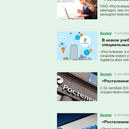
ПАО «Ростелеком
ежегодно, при эт
молодого поколе
Бизнес
4 октября
В новом уче
специальных
«Ростелеком» и 
началом нового 
гаджеты всех чле
Бизнес
3 октября
«Ростелеком
С 01 октября 20
осуществлен пои
Бизнес
3 октября
«Ростелеком