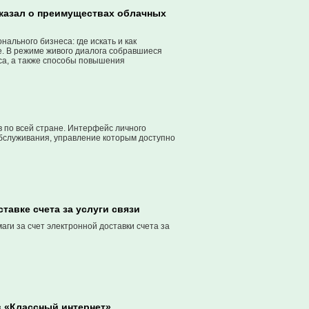
сказал о преимуществах облачных
ального бизнеса: где искать и как
е. В режиме живого диалога собравшиеся
са, а также способы повышения
 по всей стране. Интерфейс личного
обслуживания, управление которым доступно
тавке счета за услуги связи
аги за счет электронной доставки счета за
в «Классный интернет»