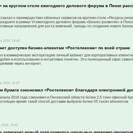
» на круглом столе ежегодного делового форума в Пензе рас
сказал о преимуществах облачных сервисов на круглом столе «Ресурсы регион
ошедшего в рамках VI ежегодного делового форума «Бизнес-развитие» в Пенз
ктивные направления для роста компаний, тренды по созданию нового бизне
 оптимизации ресурсов предприятия.
я 2016, 14:40
ет доступен бизнес-клиентам «Ростелекома» по всей стране
ел в коммерческую эксплуатацию личный кабинет для корпоративных клиентов
 удобен в использовании и интуитивно понятен. Это полноценный офис само
 режиме через интернет.
я 2016, 11:47
нн бумаги сэкономил «Ростелеком» благодаря электронной дос
ачала 2016 года сэкономил в Пензенской области более 2,5 тонн офисной бум
настоящее время такой способ доставки выбрали более 55 тысяч абонентов.
 2016, 15:41
» запускает новый этап конкурса школьных интернет-проекто