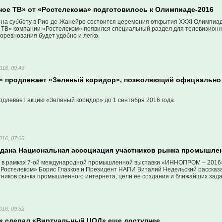
ное ТВ» от «Ростелекома» подготовилось к Олимпиаде-2016
ы на субботу в Рио-де-Жанейро состоится церемония открытия XXXI Олимпиа
 ТВ» компании «Ростелеком» появился специальный раздел для телевизион
оревнования будет удобно и легко.
016, 09:49
» продлевает «Зеленый коридор», позволяющий официально
одлевает акцию «Зеленый коридор» до 1 сентября 2016 года.
016, 07:36
здана Национальная ассоциация участников рынка промышлен
а в рамках 7-ой международной промышленной выставки «ИННОПРОМ – 2016»
Ростелеком» Борис Глазков и Президент НАПИ Виталий Недельский рассказ
тников рынка промышленного интернета, цели ее создания и ближайших зада
016, 09:52
» сделал «Виртуальный ЦОД» еще доступнее