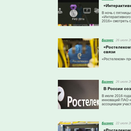
«Интерактив
В ночь с пятниц
«Интерактивного
2016» смотреть с
Бизнес
26 июля 2
«Ростелеком
связи
«Ростелеком» пр
Бизнес
26 июля 2
В России со
В июле 2016 год
инноваций ПАО «
ассоциации учас
Бизнес
22 июля 2
«Ростелеком