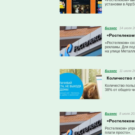
«Ростелеком» вы
установки в AppSt
Бизнес
14 июля 2
«Ростелеком
«Ростелеком» со
рекламы. Для по
на улице Металли
Бизнес
11 июля 2
Количество 
Количество польз
38% от общего ч
Бизнес
8 июля 20
«Ростелеком 
Ростелеком» упр
плати просто».