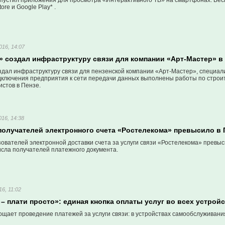
пустил приложения для просмотра «Интерактивного ТВ» на смартфонах. Бе
ore и Google Play* .
016, 14:07
» создал инфраструктуру связи для компании «Арт-Мастер» в
здал инфраструктуру связи для пензенской компании «Арт-Мастер», специа
дключения предприятия к сети передачи данных выполнены работы по строит
стов в Пензе.
016, 14:38
получателей электронного счета «Ростелекома» превысило в
ователей электронной доставки счета за услуги связи «Ростелекома» превыс
исла получателей платежного документа.
16, 11:02
– плати просто»: единая кнопка оплаты услуг во всех устро
ощает проведение платежей за услуги связи: в устройствах самообслуживани