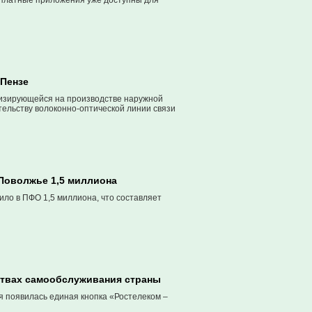
сплатные приложения уже доступны для
 Пензе
лизирующейся на производстве наружной
ельству волоконно-оптической линии связи
 Поволжье 1,5 миллиона
ило в ПФО 1,5 миллиона, что составляет
йствах самообслуживания страны
я появилась единая кнопка «Ростелеком –