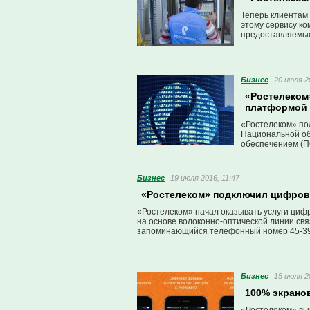
Теперь клиентам
этому сервису ко
предоставляемые
Бизнес
20 июля 2
«Ростелеком
платформой
«Ростелеком» по
Национальной об
обеспечением (П
Бизнес
19 июля 2016, 11:47
«Ростелеком» подключил цифров
«Ростелеком» начал оказывать услуги циф
на основе волоконно-оптической линии свя
запоминающийся телефонный номер 45-39-0
Бизнес
15 июля 2
100% экрано