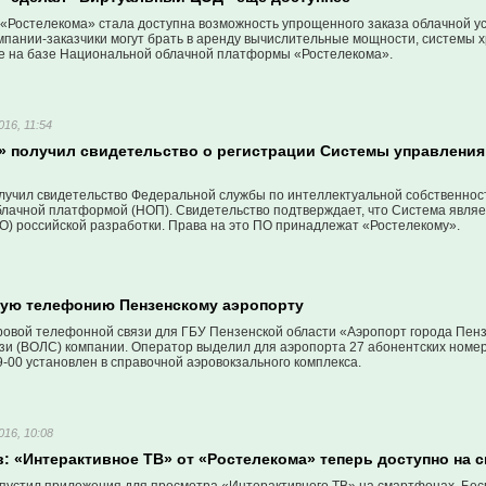
 «Ростелекома» стала доступна возможность упрощенного заказа облачной у
мпании-заказчики могут брать в аренду вычислительные мощности, системы 
 на базе Национальной облачной платформы «Ростелекома».
016, 11:54
» получил свидетельство о регистрации Системы управлени
лучил свидетельство Федеральной службы по интеллектуальной собственнос
лачной платформой (НОП). Свидетельство подтверждает, что Система явля
О) российской разработки. Права на это ПО принадлежат «Ростелекому».
ую телефонию Пензенскому аэропорту
ровой телефонной связи для ГБУ Пензенской области «Аэропорт города Пен
зи (ВОЛС) компании. Оператор выделил для аэропорта 27 абонентских номер
0 установлен в справочной аэровокзального комплекса.
016, 10:08
в: «Интерактивное ТВ» от «Ростелекома» теперь доступно на 