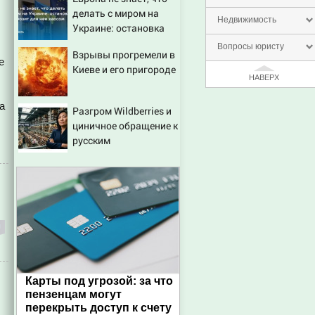
сиденье автомобиля
делать с миром на
Недвижимость
Украине: остановка
боев грозит для нее
Вопросы юристу
Взрывы прогремели в
хаосом
е
Киеве и его пригороде
НАВЕРХ
а
Разгром Wildberries и
циничное обращение к
русским
Карты под угрозой: за что
пензенцам могут
перекрыть доступ к счету