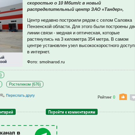
скоростью о 10 Мбит/с в новый
распределительный центр ЗАО «Тандер»,
Центр недавно построили рядом с селом Саловка
Пензенской области. Для этого были построены дв
линии связи - медная и оптическая, которые
растянулись на 3 километра 354 метра. В самом
центре установлен узел высокоскоростного доступ
в интернет.
ный
Фото: smolnarod.ru
нзой
)
Ростелеком (676)
Переслать другу
Рейтинг
0
ентарий
Перейти к комментариям