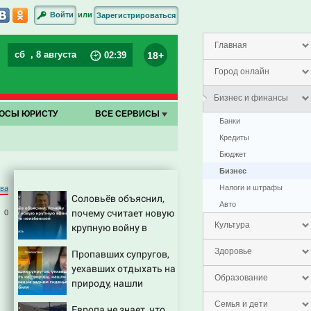
или
Войти
Зарегистрироваться
Главная
сб
, 8 августа
18+
02
:
39
Город онлайн
Бизнес и финансы
ОСЫ ЮРИСТУ
ВСЕ СЕРВИСЫ
Банки
Кредиты
Бюджет
Бизнес
Налоги и штрафы
ёва
Соловьёв объяснил,
Авто
почему считает новую
0
Культура
крупную войну в
Европе неизбежной
Здоровье
Пропавших супругов,
уехавших отдыхать на
Образование
природу, нашли
мертвыми на заднем
Семья и дети
Европа не знает, что