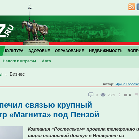
КУЛЬТУРА
ЗДОРОВЬЕ
ОБРАЗОВАНИЕ
НЕДВИЖИМОСТЬ
ВОПР
Налоги и штрафы
Авто
ы
→
Бизнес
Автор:
Ирина Горбач
0
2989
0
спечил связью крупный
тр «Магнита» под Пензой
Компания «Ростелеком» провела телефонию и
широкополосный доступ в Интернет со