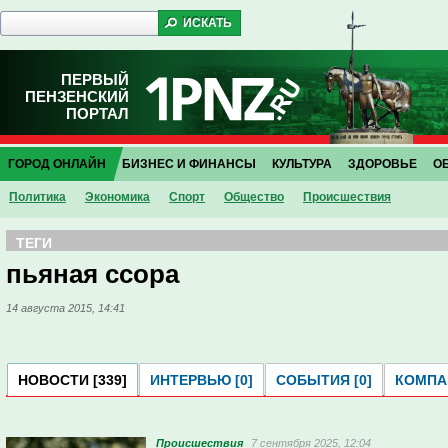
ПЕРВЫЙ
ПЕНЗЕНСКИЙ
ПОРТАЛ
ГОРОД ОНЛАЙН
БИЗНЕС И ФИНАНСЫ
КУЛЬТУРА
ЗДОРОВЬЕ
О
Политика
Экономика
Спорт
Общество
Проиcшествия
ТЕГИ
пьяная ссора
14 августа 2015, 14:41
НОВОСТИ [339]
ИНТЕРВЬЮ [0]
СОБЫТИЯ [0]
КОМПАН
Проиcшествия
7 сентября 2025, 12:04