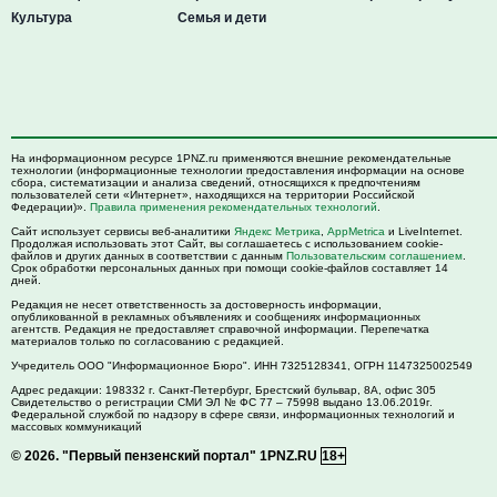
Культура
Семья и дети
На информационном ресурсе 1PNZ.ru применяются внешние рекомендательные
технологии (информационные технологии предоставления информации на основе
сбора, систематизации и анализа сведений, относящихся к предпочтениям
пользователей сети «Интернет», находящихся на территории Российской
Федерации)».
Правила применения рекомендательных технологий
.
Сайт использует сервисы веб-аналитики
Яндекс Метрика
,
AppMetrica
и LiveInternet.
Продолжая использовать этот Сайт, вы соглашаетесь с использованием cookie-
файлов и других данных в соответствии с данным
Пользовательским соглашением
.
Срок обработки персональных данных при помощи cookie-файлов составляет 14
дней.
Редакция не несет ответственность за достоверность информации,
опубликованной в рекламных объявлениях и сообщениях информационных
агентств. Редакция не предоставляет справочной информации. Перепечатка
материалов только по согласованию с редакцией.
Учредитель ООО "Информационное Бюро". ИНН 7325128341, ОГРН 1147325002549
Адрес редакции:
198332
г. Санкт-Петербург,
Брестский бульвар, 8А, офис 305
Свидетельство о регистрации СМИ ЭЛ № ФС 77 – 75998 выдано 13.06.2019г.
Федеральной службой по надзору в сфере связи, информационных технологий и
массовых коммуникаций
© 2026.
"Первый пензенский портал" 1PNZ.RU
18+