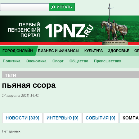
ПЕРВЫЙ
ПЕНЗЕНСКИЙ
ПОРТАЛ
ГОРОД ОНЛАЙН
БИЗНЕС И ФИНАНСЫ
КУЛЬТУРА
ЗДОРОВЬЕ
О
Политика
Экономика
Спорт
Общество
Проиcшествия
ТЕГИ
пьяная ссора
14 августа 2015, 14:41
НОВОСТИ [339]
ИНТЕРВЬЮ [0]
СОБЫТИЯ [0]
КОМПАН
Нет данных