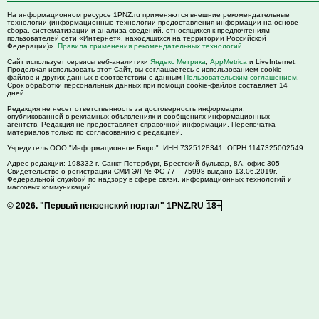
На информационном ресурсе 1PNZ.ru применяются внешние рекомендательные
технологии (информационные технологии предоставления информации на основе
сбора, систематизации и анализа сведений, относящихся к предпочтениям
пользователей сети «Интернет», находящихся на территории Российской
Федерации)».
Правила применения рекомендательных технологий
.
Сайт использует сервисы веб-аналитики
Яндекс Метрика
,
AppMetrica
и LiveInternet.
Продолжая использовать этот Сайт, вы соглашаетесь с использованием cookie-
файлов и других данных в соответствии с данным
Пользовательским соглашением
.
Срок обработки персональных данных при помощи cookie-файлов составляет 14
дней.
Редакция не несет ответственность за достоверность информации,
опубликованной в рекламных объявлениях и сообщениях информационных
агентств. Редакция не предоставляет справочной информации. Перепечатка
материалов только по согласованию с редакцией.
Учредитель ООО "Информационное Бюро". ИНН 7325128341, ОГРН 1147325002549
Адрес редакции:
198332
г. Санкт-Петербург,
Брестский бульвар, 8А, офис 305
Свидетельство о регистрации СМИ ЭЛ № ФС 77 – 75998 выдано 13.06.2019г.
Федеральной службой по надзору в сфере связи, информационных технологий и
массовых коммуникаций
© 2026.
"Первый пензенский портал" 1PNZ.RU
18+