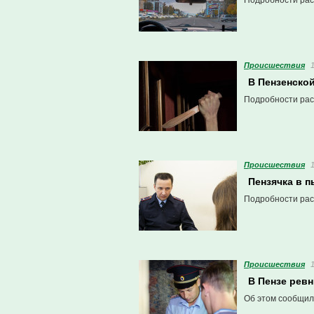
Подробности рас
Проиcшествия
В Пензенской
Подробности рас
Проиcшествия
Пензячка в п
Подробности рас
Проиcшествия
В Пензе рев
Об этом сообщил