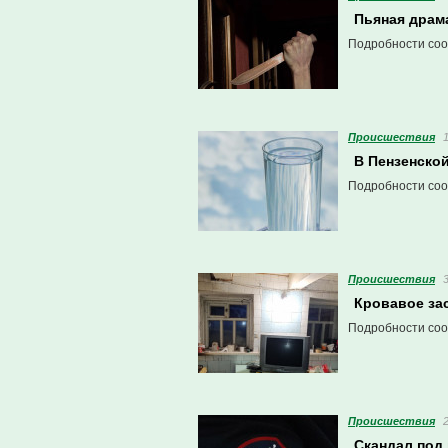
Пьяная драм
Подробности соо
Проиcшествия
В Пензенско
Подробности соо
Проиcшествия
Кровавое за
Подробности соо
Проиcшествия
Скандал под