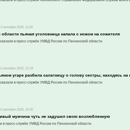
сказали в пресс-службе пензенского Управления Федеральной службы войск 
13 октября 2025, 11:00
 области пьяная уголовница напала с ножом на сожителя
сказали в пресс-службе УМВД России по Пензенской области.
10 октября 2025, 21:29
ьяном угаре разбила салатницу о голову сестры, находясь на
сказали в пресс-службе УМВД России по Пензенской области.
10 октября 2025, 10:30
нивый мужчина чуть не задушил свою возлюбленную
и в пресс-службе УМВД России по Пензенской области.