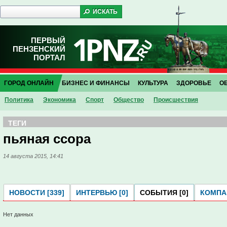
ПЕРВЫЙ
ПЕНЗЕНСКИЙ
ПОРТАЛ
ГОРОД ОНЛАЙН
БИЗНЕС И ФИНАНСЫ
КУЛЬТУРА
ЗДОРОВЬЕ
О
Политика
Экономика
Спорт
Общество
Проиcшествия
ТЕГИ
пьяная ссора
14 августа 2015, 14:41
НОВОСТИ [339]
ИНТЕРВЬЮ [0]
СОБЫТИЯ [0]
КОМПАН
Нет данных