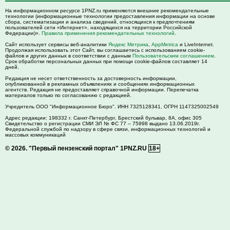
На информационном ресурсе 1PNZ.ru применяются внешние рекомендательные
технологии (информационные технологии предоставления информации на основе
сбора, систематизации и анализа сведений, относящихся к предпочтениям
пользователей сети «Интернет», находящихся на территории Российской
Федерации)».
Правила применения рекомендательных технологий
.
Сайт использует сервисы веб-аналитики
Яндекс Метрика
,
AppMetrica
и LiveInternet.
Продолжая использовать этот Сайт, вы соглашаетесь с использованием cookie-
файлов и других данных в соответствии с данным
Пользовательским соглашением
.
Срок обработки персональных данных при помощи cookie-файлов составляет 14
дней.
Редакция не несет ответственность за достоверность информации,
опубликованной в рекламных объявлениях и сообщениях информационных
агентств. Редакция не предоставляет справочной информации. Перепечатка
материалов только по согласованию с редакцией.
Учредитель ООО "Информационное Бюро". ИНН 7325128341, ОГРН 1147325002549
Адрес редакции:
198332
г. Санкт-Петербург,
Брестский бульвар, 8А, офис 305
Свидетельство о регистрации СМИ ЭЛ № ФС 77 – 75998 выдано 13.06.2019г.
Федеральной службой по надзору в сфере связи, информационных технологий и
массовых коммуникаций
© 2026.
"Первый пензенский портал" 1PNZ.RU
18+