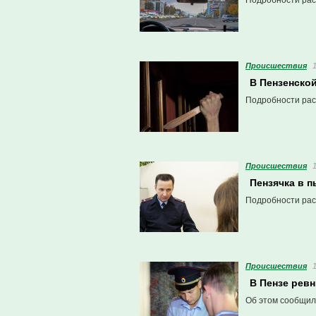
Подробности рас
Проиcшествия
В Пензенской
Подробности рас
Проиcшествия
Пензячка в п
Подробности рас
Проиcшествия
В Пензе рев
Об этом сообщил