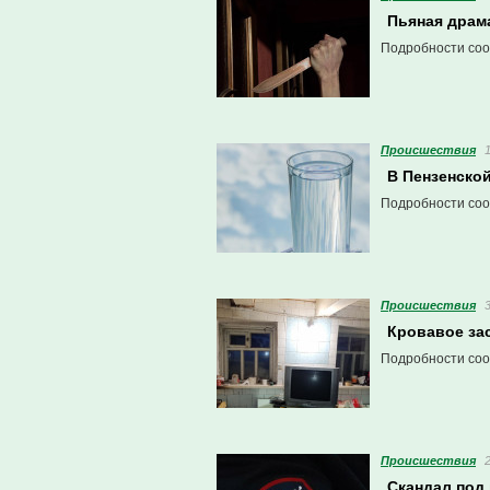
Пьяная драм
Подробности соо
Проиcшествия
В Пензенско
Подробности соо
Проиcшествия
Кровавое за
Подробности соо
Проиcшествия
Скандал под