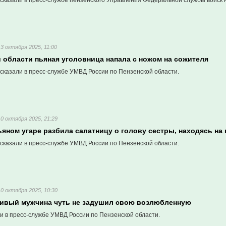
сказали в пресс-службе пензенского Управления Федеральной службы войск 
13 октября 2025, 11:00
 области пьяная уголовница напала с ножом на сожителя
сказали в пресс-службе УМВД России по Пензенской области.
10 октября 2025, 21:29
ьяном угаре разбила салатницу о голову сестры, находясь на
сказали в пресс-службе УМВД России по Пензенской области.
10 октября 2025, 10:30
нивый мужчина чуть не задушил свою возлюбленную
и в пресс-службе УМВД России по Пензенской области.