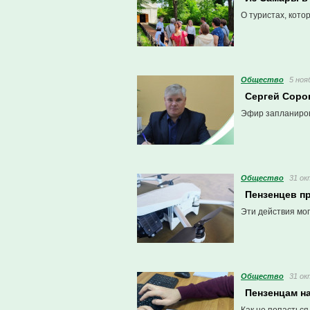
О туристах, кото
Общество
5 ноя
Сергей Соро
Эфир запланиров
Общество
31 ок
Пензенцев п
Эти действия мог
Общество
31 ок
Пензенцам н