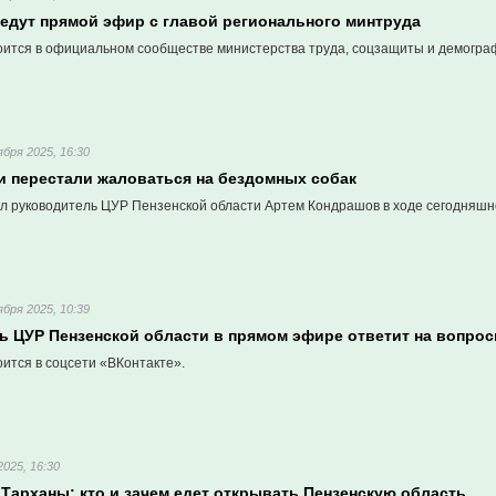
ведут прямой эфир с главой регионального минтруда
оится в официальном сообществе министерства труда, соцзащиты и демограф
ября 2025, 16:30
ти перестали жаловаться на бездомных собак
ал руководитель ЦУР Пензенской области Артем Кондрашов в ходе сегодняшн
ября 2025, 10:39
ь ЦУР Пензенской области в прямом эфире ответит на вопрос
ится в соцсети «ВКонтакте».
2025, 16:30
Тарханы: кто и зачем едет открывать Пензенскую область