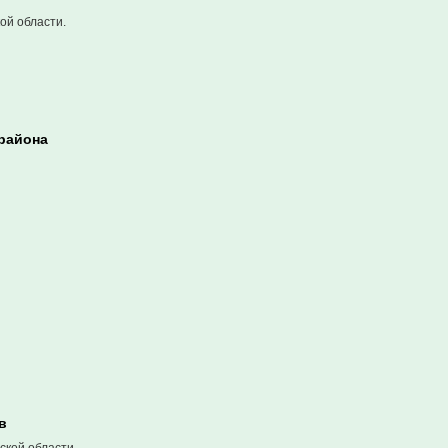
ой области.
 района
в