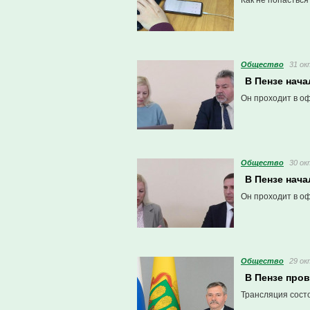
Как не попасться
Общество
31 ок
В Пензе нач
Он проходит в о
Общество
30 ок
В Пензе нач
Он проходит в о
Общество
29 ок
В Пензе про
Трансляция сост