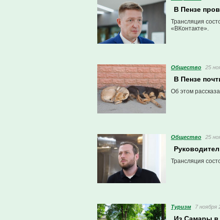
В Пензе про
Трансляция сост
«ВКонтакте».
Общество
25 но
В Пензе поч
Об этом рассказ
Общество
25 но
Руководител
Трансляция состо
Туризм
7 ноября 
Из Самары в 