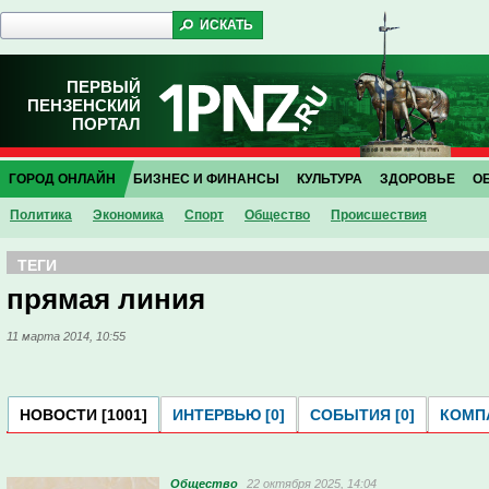
ПЕРВЫЙ
ПЕНЗЕНСКИЙ
ПОРТАЛ
ГОРОД ОНЛАЙН
БИЗНЕС И ФИНАНСЫ
КУЛЬТУРА
ЗДОРОВЬЕ
О
Политика
Экономика
Спорт
Общество
Проиcшествия
ТЕГИ
прямая линия
11 марта 2014, 10:55
НОВОСТИ [1001]
ИНТЕРВЬЮ [0]
СОБЫТИЯ [0]
КОМПА
Общество
22 октября 2025, 14:04