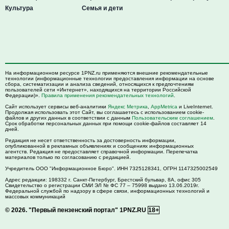
Культура
Семья и дети
На информационном ресурсе 1PNZ.ru применяются внешние рекомендательные
технологии (информационные технологии предоставления информации на основе
сбора, систематизации и анализа сведений, относящихся к предпочтениям
пользователей сети «Интернет», находящихся на территории Российской
Федерации)».
Правила применения рекомендательных технологий
.
Сайт использует сервисы веб-аналитики
Яндекс Метрика
,
AppMetrica
и LiveInternet.
Продолжая использовать этот Сайт, вы соглашаетесь с использованием cookie-
файлов и других данных в соответствии с данным
Пользовательским соглашением
.
Срок обработки персональных данных при помощи cookie-файлов составляет 14
дней.
Редакция не несет ответственность за достоверность информации,
опубликованной в рекламных объявлениях и сообщениях информационных
агентств. Редакция не предоставляет справочной информации. Перепечатка
материалов только по согласованию с редакцией.
Учредитель ООО "Информационное Бюро". ИНН 7325128341, ОГРН 1147325002549
Адрес редакции:
198332
г. Санкт-Петербург,
Брестский бульвар, 8А, офис 305
Свидетельство о регистрации СМИ ЭЛ № ФС 77 – 75998 выдано 13.06.2019г.
Федеральной службой по надзору в сфере связи, информационных технологий и
массовых коммуникаций
© 2026.
"Первый пензенский портал" 1PNZ.RU
18+