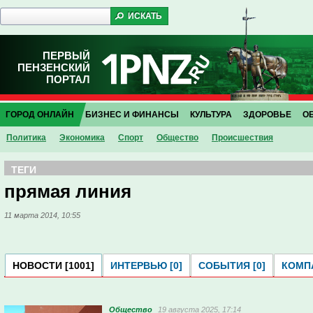
ПЕРВЫЙ
ПЕНЗЕНСКИЙ
ПОРТАЛ
ГОРОД ОНЛАЙН
БИЗНЕС И ФИНАНСЫ
КУЛЬТУРА
ЗДОРОВЬЕ
О
Политика
Экономика
Спорт
Общество
Проиcшествия
ТЕГИ
прямая линия
11 марта 2014, 10:55
НОВОСТИ [1001]
ИНТЕРВЬЮ [0]
СОБЫТИЯ [0]
КОМПА
Общество
19 августа 2025, 17:14