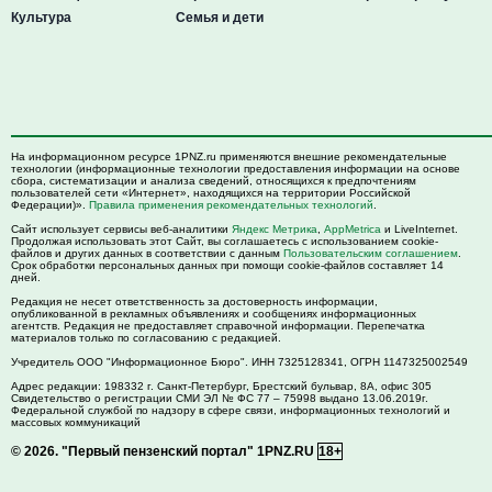
Культура
Семья и дети
На информационном ресурсе 1PNZ.ru применяются внешние рекомендательные
технологии (информационные технологии предоставления информации на основе
сбора, систематизации и анализа сведений, относящихся к предпочтениям
пользователей сети «Интернет», находящихся на территории Российской
Федерации)».
Правила применения рекомендательных технологий
.
Сайт использует сервисы веб-аналитики
Яндекс Метрика
,
AppMetrica
и LiveInternet.
Продолжая использовать этот Сайт, вы соглашаетесь с использованием cookie-
файлов и других данных в соответствии с данным
Пользовательским соглашением
.
Срок обработки персональных данных при помощи cookie-файлов составляет 14
дней.
Редакция не несет ответственность за достоверность информации,
опубликованной в рекламных объявлениях и сообщениях информационных
агентств. Редакция не предоставляет справочной информации. Перепечатка
материалов только по согласованию с редакцией.
Учредитель ООО "Информационное Бюро". ИНН 7325128341, ОГРН 1147325002549
Адрес редакции:
198332
г. Санкт-Петербург,
Брестский бульвар, 8А, офис 305
Свидетельство о регистрации СМИ ЭЛ № ФС 77 – 75998 выдано 13.06.2019г.
Федеральной службой по надзору в сфере связи, информационных технологий и
массовых коммуникаций
© 2026.
"Первый пензенский портал" 1PNZ.RU
18+